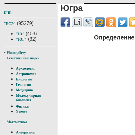
Югра
БНБ
(95279)
"БСЭ"
(403)
"Ю"
Определение
(32)
"ЮГ"
-
Photogallery
-
Естественные науки
Археология
Астрономия
Биология
Геология
Медицина
Молекулярная
биология
Физика
Химия
-
Математика
Алгоритмы