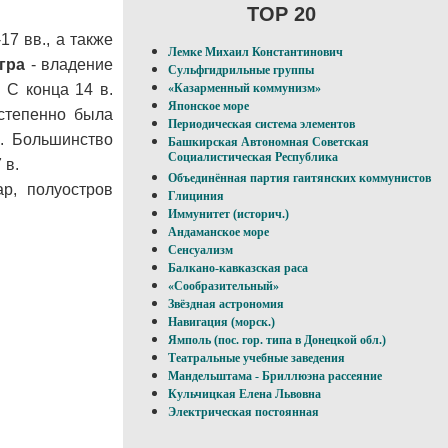
TOP 20
7 вв., а также
Лемке Михаил Константинович
гра
- владение
Сульфгидрильные группы
 С конца 14 в.
«Казарменный коммунизм»
Японское море
тепенно была
Периодическая система элементов
). Большинство
Башкирская Автономная Советская
Социалистическая Республика
 в.
Объединённая партия гаитянских коммунистов
р, полуостров
Глициния
Иммунитет (историч.)
Андаманское море
Сенсуализм
Балкано-кавказская раса
«Сообразительный»
Звёздная астрономия
Навигация (морск.)
Ямполь (пос. гор. типа в Донецкой обл.)
Театральные учебные заведения
Мандельштама - Бриллюэна рассеяние
Кульчицкая Елена Львовна
Электрическая постоянная