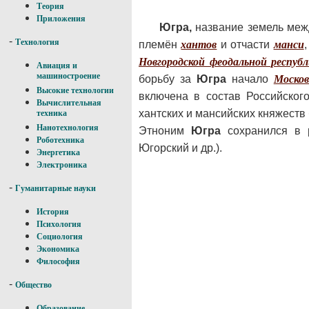
Теория
Приложения
Югра,
название земель межд
-
Технология
племён
хантов
и отчасти
манси
Новгородской феодальной респуб
Авиация и
машиностроение
борьбу за
Югра
начало
Москов
Высокие технологии
включена в состав Российского
Вычислительная
хантских и мансийских княжеств б
техника
Нанотехнология
Этноним
Югра
сохранился в р
Роботехника
Югорский и др.).
Энергетика
Электроника
-
Гуманитарные науки
История
Психология
Социология
Экономика
Философия
-
Общество
Образование