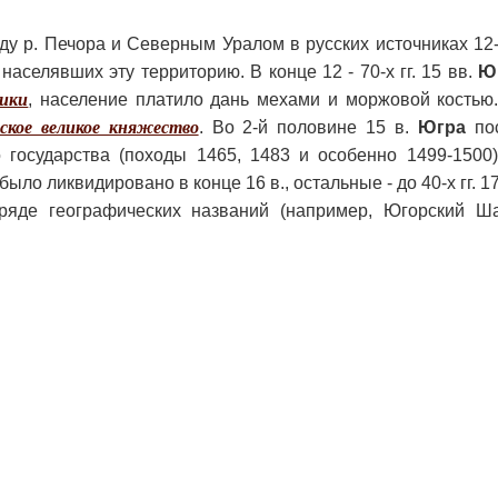
у р. Печора и Северным Уралом в русских источниках 12-1
, населявших эту территорию. В конце 12 - 70-х гг. 15 вв.
Ю
лики
, население платило дань мехами и моржовой костью.
ское великое княжество
. Во 2-й половине 15 в.
Югра
пос
 государства (походы 1465, 1483 и особенно 1499-1500
ыло ликвидировано в конце 16 в., остальные - до 40-х гг. 17
яде географических названий (например, Югорский Ша