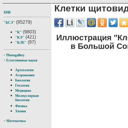
Клетки щитови
БНБ
(95279)
"БСЭ"
(9803)
"К"
Иллюстрация "Кл
(421)
"КЛ"
(97)
"КЛЕ"
в Большой Со
-
Photogallery
-
Естественные науки
Археология
Астрономия
Биология
Геология
Медицина
Молекулярная
биология
Физика
Химия
-
Математика