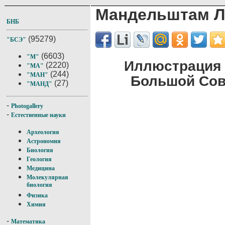
Мандельштам Л.
БНБ
(95279)
"БСЭ"
(6603)
"М"
Иллюстрация 
(2220)
"МА"
(244)
"МАН"
Большой Сов
(27)
"МАНД"
-
Photogallery
-
Естественные науки
Археология
Астрономия
Биология
Геология
Медицина
Молекулярная
биология
Физика
Химия
-
Математика