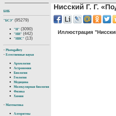
Нисский Г. Г. «П
БНБ
(95279)
"БСЭ"
(3090)
"Н"
Иллюстрация "Нисский
(442)
"НИ"
(13)
"НИС"
-
Photogallery
-
Естественные науки
Археология
Астрономия
Биология
Геология
Медицина
Молекулярная биология
Физика
Химия
-
Математика
Алгоритмы