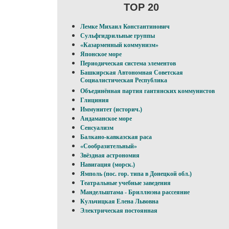
TOP 20
Лемке Михаил Константинович
Сульфгидрильные группы
«Казарменный коммунизм»
Японское море
Периодическая система элементов
Башкирская Автономная Советская
Социалистическая Республика
Объединённая партия гаитянских коммунистов
Глициния
Иммунитет (историч.)
Андаманское море
Сенсуализм
Балкано-кавказская раса
«Сообразительный»
Звёздная астрономия
Навигация (морск.)
Ямполь (пос. гор. типа в Донецкой обл.)
Театральные учебные заведения
Мандельштама - Бриллюэна рассеяние
Кульчицкая Елена Львовна
Электрическая постоянная