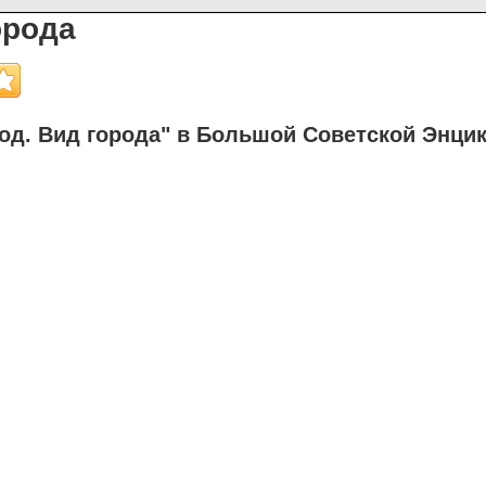
орода
од. Вид города" в Большой Советской Энци