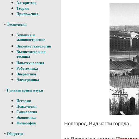
Алгоритмы
Теория
Приложения
-
Технология
Авиация и
машиностроение
Высокие технологии
Вычислительная
техника
Нанотехнология
Роботехника
Энергетика
Электроника
-
Гуманитарные науки
История
Психология
Социология
Экономика
Новгород. Вид части города.
Философия
-
Общество