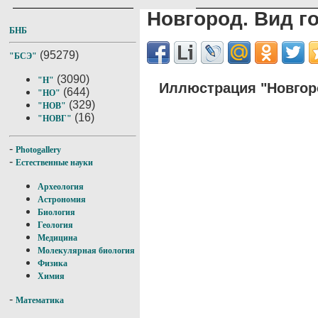
Новгород. Вид г
БНБ
(95279)
"БСЭ"
(3090)
"Н"
Иллюстрация "Новгор
(644)
"НО"
(329)
"НОВ"
(16)
"НОВГ"
-
Photogallery
-
Естественные науки
Археология
Астрономия
Биология
Геология
Медицина
Молекулярная биология
Физика
Химия
-
Математика