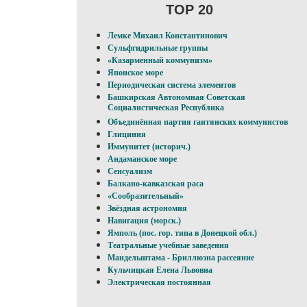
TOP 20
Лемке Михаил Константинович
Сульфгидрильные группы
«Казарменный коммунизм»
Японское море
Периодическая система элементов
Башкирская Автономная Советская
Социалистическая Республика
Объединённая партия гаитянских коммунистов
Глициния
Иммунитет (историч.)
Андаманское море
Сенсуализм
Балкано-кавказская раса
«Сообразительный»
Звёздная астрономия
Навигация (морск.)
Ямполь (пос. гор. типа в Донецкой обл.)
Театральные учебные заведения
Мандельштама - Бриллюэна рассеяние
Кульчицкая Елена Львовна
Электрическая постоянная