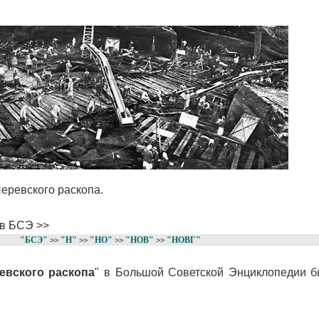
Неревского раскопа.
в БСЭ >>
"БСЭ"
"Н"
"НО"
"НОВ"
"НОВГ"
>>
>>
>>
>>
евского раскопа
" в Большой Советской Энциклопедии б