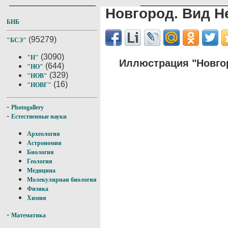
Новгород. Вид Н
БНБ
(95279)
"БСЭ"
(3090)
"Н"
Иллюстрация "Новгор
(644)
"НО"
(329)
"НОВ"
(16)
"НОВГ"
-
Photogallery
-
Естественные науки
Археология
Астрономия
Биология
Геология
Медицина
Молекулярная биология
Физика
Химия
-
Математика