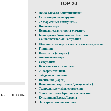
TOP 20
Лемке Михаил Константинович
Сульфгидрильные группы
«Казарменный коммунизм»
Японское море
Периодическая система элементов
Башкирская Автономная Советская
Социалистическая Республика
Объединённая партия гаитянских коммунистов
Глициния
Иммунитет (историч.)
Андаманское море
Сенсуализм
Балкано-кавказская раса
«Сообразительный»
Звёздная астрономия
Навигация (морск.)
Ямполь (пос. гор. типа в Донецкой обл.)
Театральные учебные заведения
Мандельштама - Бриллюэна рассеяние
ыла показана
Кульчицкая Елена Львовна
Электрическая постоянная