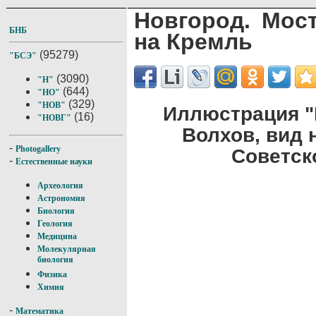
Новгород. Мост
БНБ
на Кремль
(95279)
"БСЭ"
(3090)
"Н"
(644)
"НО"
(329)
"НОВ"
Иллюстрация "Н
(16)
"НОВГ"
Волхов, вид 
-
Photogallery
Советск
-
Естественные науки
Археология
Астрономия
Биология
Геология
Медицина
Молекулярная
биология
Физика
Химия
-
Математика