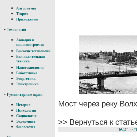
Алгоритмы
Теория
Приложения
-
Технология
Авиация и
машиностроение
Высокие технологии
Вычислительная
техника
Нанотехнология
Роботехника
Энергетика
Электроника
-
Гуманитарные науки
Мост через реку Волх
История
Психология
Социология
>> Вернуться к стат
Экономика
Философия
"БСЭ"
"
>>
-