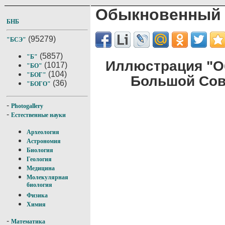
Обыкновенный 
БНБ
(95279)
"БСЭ"
(5857)
"Б"
Иллюстрация "О
(1017)
"БО"
(104)
"БОГ"
Большой Сов
(36)
"БОГО"
-
Photogallery
-
Естественные науки
Археология
Астрономия
Биология
Геология
Медицина
Молекулярная
биология
Физика
Химия
-
Математика