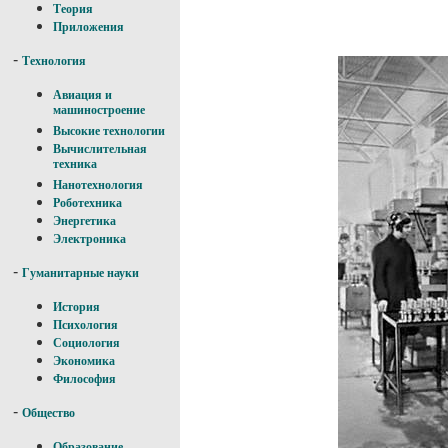
Теория
Приложения
-
Технология
Авиация и
машиностроение
Высокие технологии
Вычислительная
техника
Нанотехнология
Роботехника
Энергетика
Электроника
-
Гуманитарные науки
История
Психология
Социология
Экономика
Философия
-
Общество
Образование