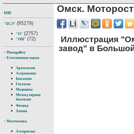
Омск. Моторос
БНБ
(95279)
"БСЭ"
(2757)
"О"
Иллюстрация "О
(72)
"ОМ"
завод" в Большо
-
Photogallery
-
Естественные науки
Археология
Астрономия
Биология
Геология
Медицина
Молекулярная
биология
Физика
Химия
-
Математика
Алгоритмы