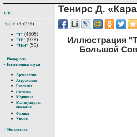
Тенирс Д. «Кар
БНБ
(95279)
"БСЭ"
(4505)
"Т"
Иллюстрация "Т
(978)
"ТЕ"
(50)
"ТЕН"
Большой Сов
-
Photogallery
-
Естественные науки
Археология
Астрономия
Биология
Геология
Медицина
Молекулярная
биология
Физика
Химия
-
Математика