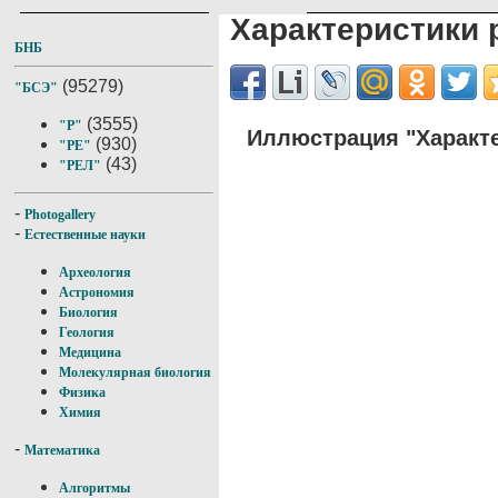
Характеристики
БНБ
(95279)
"БСЭ"
(3555)
"Р"
Иллюстрация "Характ
(930)
"РЕ"
(43)
"РЕЛ"
-
Photogallery
-
Естественные науки
Археология
Астрономия
Биология
Геология
Медицина
Молекулярная биология
Физика
Химия
-
Математика
Алгоритмы