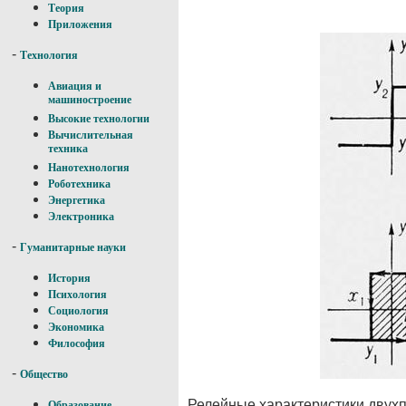
Теория
Приложения
-
Технология
Авиация и
машиностроение
Высокие технологии
Вычислительная
техника
Нанотехнология
Роботехника
Энергетика
Электроника
-
Гуманитарные науки
История
Психология
Социология
Экономика
Философия
-
Общество
Релейные характеристики двухпо
Образование