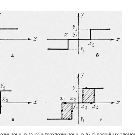
зиционных (а, в) и трехпозиционных (б, г) релейных элеме