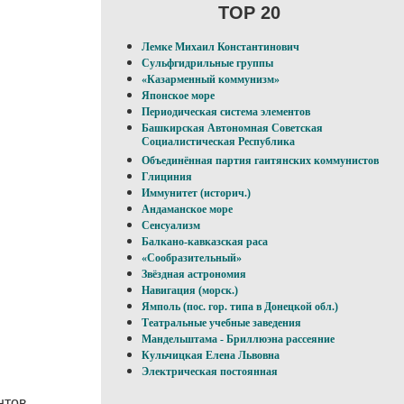
TOP 20
Лемке Михаил Константинович
Сульфгидрильные группы
«Казарменный коммунизм»
Японское море
Периодическая система элементов
Башкирская Автономная Советская
Социалистическая Республика
Объединённая партия гаитянских коммунистов
Глициния
Иммунитет (историч.)
Андаманское море
Сенсуализм
Балкано-кавказская раса
«Сообразительный»
Звёздная астрономия
Навигация (морск.)
Ямполь (пос. гор. типа в Донецкой обл.)
Театральные учебные заведения
Мандельштама - Бриллюэна рассеяние
Кульчицкая Елена Львовна
Электрическая постоянная
нтов.