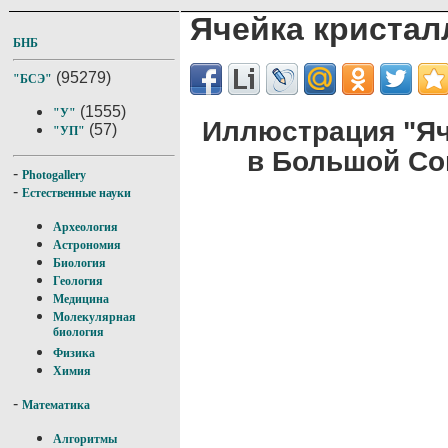
Ячейка кристал
БНБ
(95279)
"БСЭ"
(1555)
"У"
Иллюстрация "Яч
(57)
"УП"
в Большой Со
-
Photogallery
-
Естественные науки
Археология
Астрономия
Биология
Геология
Медицина
Молекулярная
биология
Физика
Химия
-
Математика
Алгоритмы