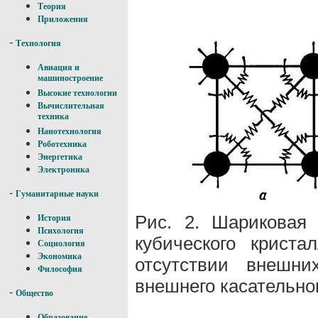
Теория
Приложения
-
Технология
Авиация и
машиностроение
Высокие технологии
Вычислительная
техника
Нанотехнология
Роботехника
Энергетика
Электроника
-
Гуманитарные науки
Рис. 2. Шариковая
История
Психология
кубического крист
Социология
Экономика
отсутствии внешн
Философия
внешнего касательно
-
Общество
Образование