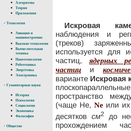
Алгоритмы
Теория
Приложения
-
Искровая каме
Технология
наблюдения и реги
Авиация и
машиностроение
(треков) заряжен
Высокие технологии
Вычислительная
используется для и
техника
частиц,
ядерных ре
Нанотехнология
Роботехника
и
частиц
космич
Энергетика
Электроника
варианте
Искровая 
-
плоскопараллельн
Гуманитарные науки
пространство межд
История
Психология
(чаще Не,
или их
Ne
Социология
Экономика
2
десятков
см
до не
Философия
прохождением ч
-
Общество