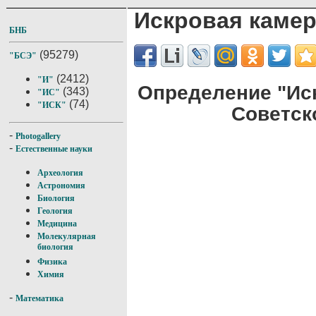
Искровая каме
БНБ
(95279)
"БСЭ"
(2412)
"И"
Определение "Ис
(343)
"ИС"
(74)
"ИСК"
Советск
-
Photogallery
-
Естественные науки
Археология
Астрономия
Биология
Геология
Медицина
Молекулярная
биология
Физика
Химия
-
Математика