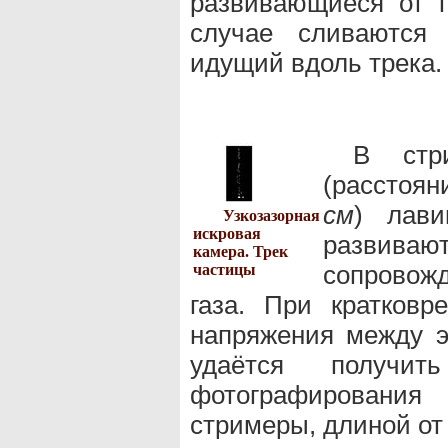
развивающиеся от п
случае сливаются 
идущий вдоль трека.
В стр
(расстоя
см
) лави
Узкозазорная
искровая
развивают
камера. Трек
сопровож
частицы
газа. При кратков
напряжения между 
удаётся получит
фотографирован
стримеры, длиной от