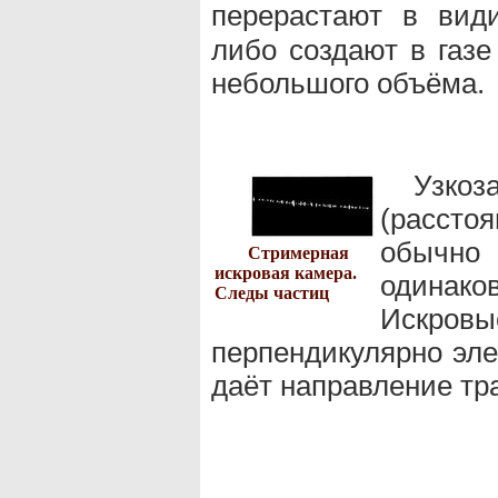
перерастают в ви
либо создают в газе
небольшого объёма.
Узко
(рассто
обычно 
Стримерная
искровая камера.
одинако
Следы частиц
Искровы
перпендикулярно эле
даёт направление тр