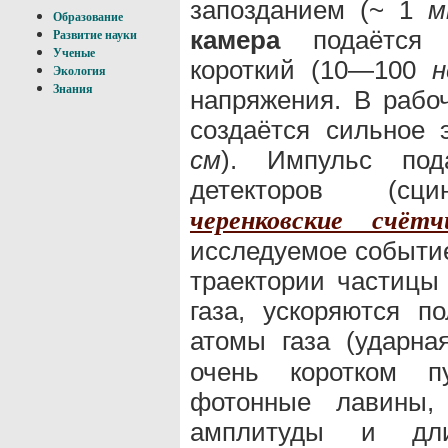
запозданием (~ 1
м
Образование
камера
подаётся о
Развитие науки
Ученые
короткий (10—100
н
Экология
Знания
напряжения. В раб
создаётся сильное
см
). Импульс под
детекторов (сци
черенковские счётч
исследуемое событие
траектории частицы
газа, ускоряются п
атомы газа (ударн
очень коротком пу
фотонные лавины,
амплитуды и дли