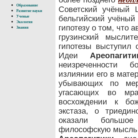
Образование
Советский учёный Ш
Развитие науки
бельгийский учёный 
Ученые
Экология
гипотезу о том, что 
Знания
грузинский мыслит
гипотезы выступил 
Идеи
Ареопагити
неизреченности б
излиянии его в мате
убывающих по мер
угасающих во мр
восхождении к бож
экстаза, о триеди
оказали большое
философскую мысль 