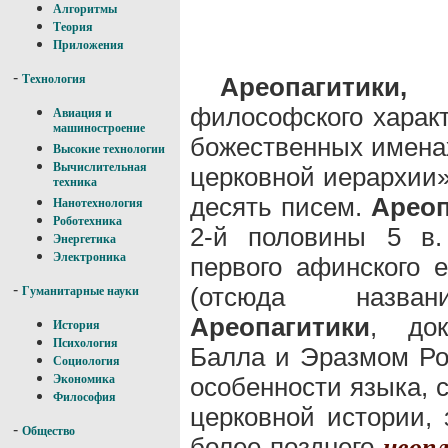
Алгоритмы
Теория
Приложения
-
Ареопагитики,
со
Технология
философского харак
Авиация и
машиностроение
божественных именах
Высокие технологии
Вычислительная
церковной иерархии»
техника
десять писем.
Ареоп
Нанотехнология
Роботехника
2-й половины 5 в
Энергетика
Электроника
первого афинского 
-
(отсюда назва
Гуманитарные науки
Ареопагитики
, до
История
Психология
Балла и Эразмом Ро
Социология
особенности языка, 
Экономика
Философия
церковной истории,
-
Общество
более позднего
неоп