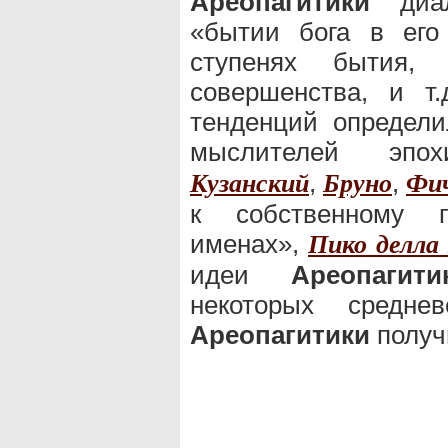
Ареопагитики
диал
«бытии бога в его
ступенях бытия,
совершенства, и т.
тенденций определ
мыслителей эпо
,
,
Кузанский
Бруно
Фи
к собственному 
именах»,
Пико делла
идеи
Ареопагити
некоторых средн
Ареопагитики
получ