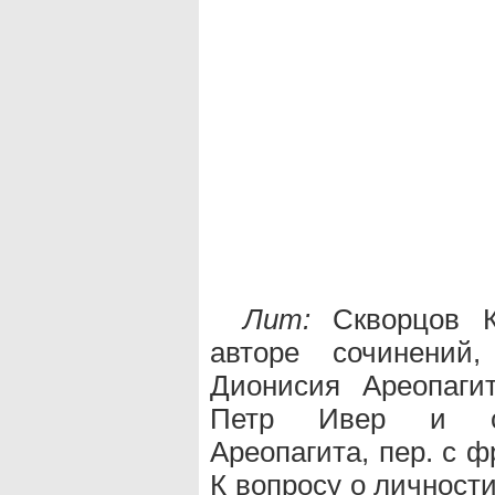
Лит:
Скворцов К
авторе сочинений
Дионисия Ареопагит
Петр Ивер и соч
Ареопагита, пер. с фр
К вопросу о личност