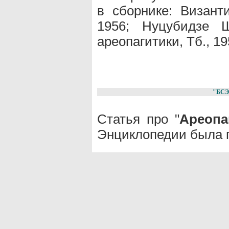
в сборнике: Византи
1956; Нуцубидзе 
ареопагитики, Тб., 19
"БСЭ
Статья про "
Ареопа
Энциклопедии была п