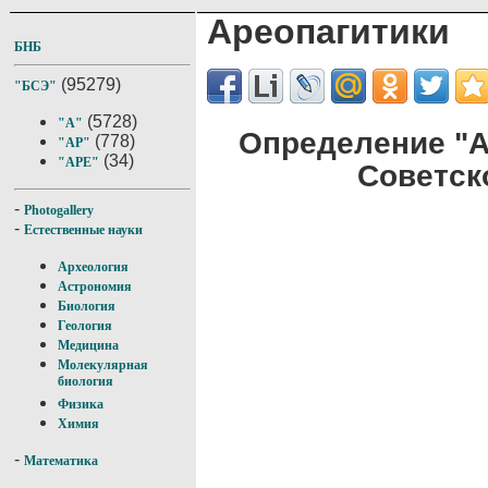
Ареопагитики
БНБ
(95279)
"БСЭ"
(5728)
"А"
Определение "А
(778)
"АР"
(34)
"АРЕ"
Советск
-
Photogallery
-
Естественные науки
Археология
Астрономия
Биология
Геология
Медицина
Молекулярная
биология
Физика
Химия
-
Математика