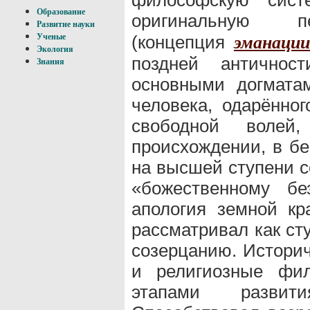
Образование
оригинальную 
Развитие науки
(концепция
Ученые
эманации
Экология
поздней античнос
Знания
основными догматам
человека, одарённо
свободной волей
происхождении, в бе
на высшей ступени с
«божественному бе
апология земной кр
рассматривал как ст
созерцанию. Истори
и религиозные фил
этапами развит