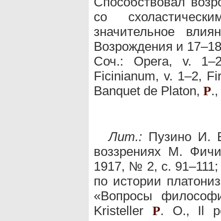
Способствовал возр
со схоластически
значительное влия
Возрождения и 17–18
Соч.: Opera, v. 1–
Ficinianum, v. 1–2, F
Banquet de Platon,
.
P
Лит.:
Пузино И. В
воззрениях М. Фичи
1917, № 2, с. 91–111
по истории платониз
«Вопросы философи
Kristeller
. О., Il p
P