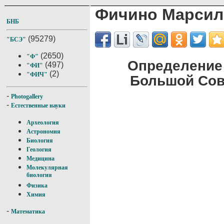
Фичино Марсил
БНБ
(95279)
"БСЭ"
(2650)
"Ф"
Определение
(497)
"ФИ"
(2)
"ФИЧ"
Большой Сов
-
Photogallery
-
Естественные науки
Археология
Астрономия
Биология
Геология
Медицина
Молекулярная
биология
Физика
Химия
-
Математика