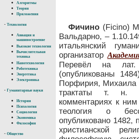
Алгоритмы
Теория
Приложения
-
Фичино
(Ficino) 
Технология
Вальдарно, – 1.10.1
Авиация и
машиностроение
итальянский гуман
Высокие технологии
Вычислительная
организатор
Академи
техника
Перевёл на лат.
Нанотехнология
Роботехника
(опубликованы 1484
Энергетика
Электроника
Порфирия, Михаила П
-
трактаты т. н. «
Гуманитарные науки
комментариях к ним
История
Психология
теология о бесс
Социология
Экономика
опубликовано 1482, п
Философия
христианской рел
-
Общество
философскую сист