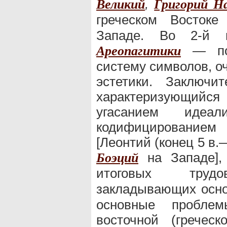
,
Великий
Григорий Н
греческом Восто
Западе. Во 2-й 
—
по
Ареопагитики
систему символов, о
эстетики. Заключ
характеризующий
угасанием идеал
кодифицированием
[Леонтий (конец 5 в.—
на Западе], 
Боэций
итоговых тр
закладывающих ос
основные проблем
восточной (гречес