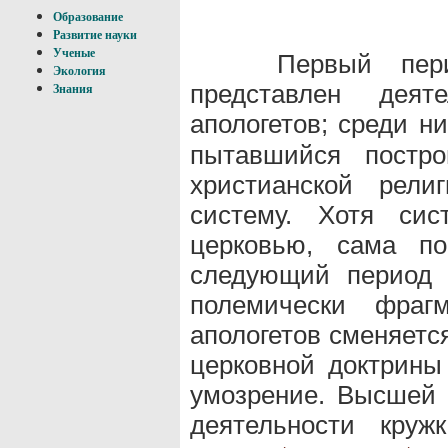
Образование
Развитие науки
Ученые
Первый пе
Экология
представлен деят
Знания
апологетов; среди н
пытавшийся постро
христианской рели
систему. Хотя си
церковью, сама по
следующий перио
полемически фрагм
апологетов сменяетс
церковной доктрины
умозрение. Высшей
деятельности круж