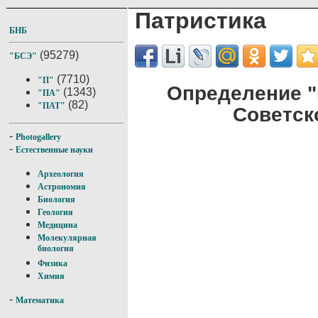
Патристика
БНБ
(95279)
"БСЭ"
(7710)
"П"
Определение "
(1343)
"ПА"
(82)
"ПАТ"
Советск
-
Photogallery
-
Естественные науки
Археология
Астрономия
Биология
Геология
Медицина
Молекулярная
биология
Физика
Химия
-
Математика