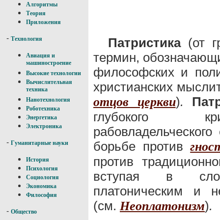
Алгоритмы
Теория
Приложения
-
Патристика
(от гр
Технология
термин, обозначающи
Авиация и
машиностроение
философских и поли
Высокие технологии
Вычислительная
христианских мыслит
техника
)
.
Пат
отцов церкви
Нанотехнология
Роботехника
глубокого кри
Энергетика
Электроника
рабовладельческого
-
борьбе против
гнос
Гуманитарные науки
против традиционно
История
Психология
вступая в сло
Социология
Экономика
платоническим и н
Философия
(см.
)
.
Неоплатонизм
-
Общество