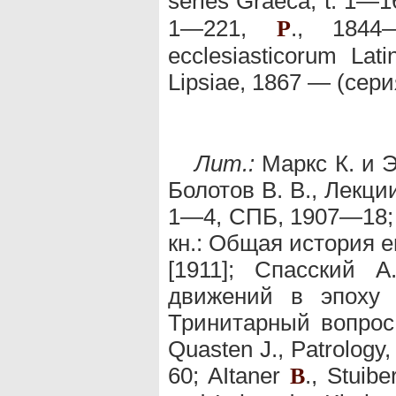
series Graeca, t. 1—
1—221,
., 1844
P
ecclesiasticorum La
Lipsiae, 1867 — (сери
Лит.:
Маркс К. и Э
Болотов В. В., Лекци
1—4, СПБ, 1907—18; 
кн.: Общая история е
[1911]; Спасский А
движений в эпоху 
Тринитарный вопрос,
Quasten J., Patrology
60; AItaner
., Stuibe
B