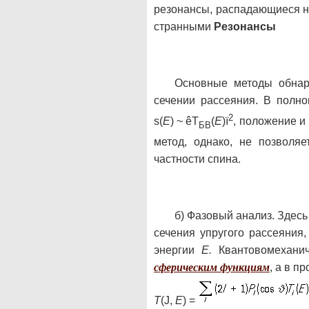
резонансы, распадающиеся н
странными
Резонансы
Основные методы обна
сечении рассеяния. В полн
2
s(
E
) ~ êТ
(
Е
)ï
, положение и
БВ
метод, однако, не позволя
частности спина.
б) Фазовый анализ. Зде
сечения упругого рассеяния,
энергии
Е.
Квантовомеханич
сферическим функциям
, а в 
T
(J,
E
) =