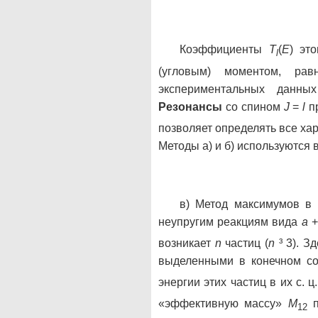
Коэффициенты
T
(
E
) эт
l
(угловым) моментом, ра
экспериментальных данны
Резонансы
со спином
J
=
l
пр
позволяет определять все ха
Методы а) и б) используются
в) Метод максимумов в 
неупругим реакциям вида
а
возникает
n
частиц (
n
³ 3). 
выделенными в конечном со
энергии этих частиц в их с. 
«эффективную массу»
M
п
12