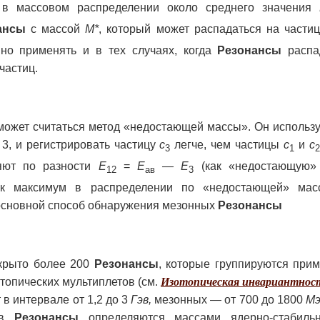
 в массовом распределении около среднего значения
ансы
с массой
М*
, который может распадаться на част
о применять и в тех случаях, когда
Резонансы
распа
частиц.
может считаться метод «недостающей массы». Он использу
3, и регистрировать частицу
c
легче, чем частицы
c
и
c
3
1
ют по разности
E
=
Е
— E
(как «недостающую» 
12
ав
3
к максимум в распределении по «недостающей» мас
основной способ обнаружения мезонных
Резонансы
крыто более 200
Резонансы
, которые группируются при
топических мультиплетов (см.
Изотопическая инвариантнос
в интервале от 1,2 до 3
Гэв,
мезонных — от 700 до 1800
Мэ
ров
Резонансы
определяются массами ядерно-стабильн