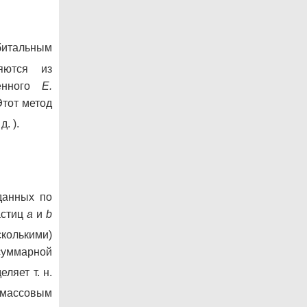
битальным
яются из
менного
Е.
 Этот метод
д. ).
данных по
астиц
а
и
b
сколькими)
суммарной
ляет т. н.
массовым