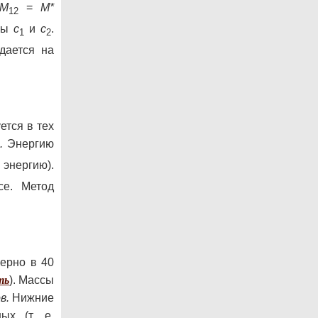
M
=
М*
12
ицы
c
и
c
.
1
2
дается на
ется в тех
.
Энергию
2
энергию).
се. Метод
мерно в 40
ть
). Массы
в.
Нижние
ых (т. е.