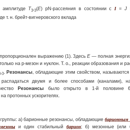
й амплитуде
T
,
(
E
)
pN-pacceяния в состоянии с
I
=
J
3
3
е т. н. брейт-вигнеровского вклада
 пропорционален выражению (1). Здесь
Е —
полная энерги
только на p-мезон и нуклон. Т. о., реакции образования и р
,
.
Резонансы
, обладающие этим свойством, называются
3
3
 распадаться двумя и более способами (каналами), н
ичество
Резонансы
было открыто в 1-й половине 60
на протонных ускорителях.
 группы: а) барионные резонансы, обладающие
барионным 
а
мезоны
и один стабильный
барион
; б) мезонные (или 