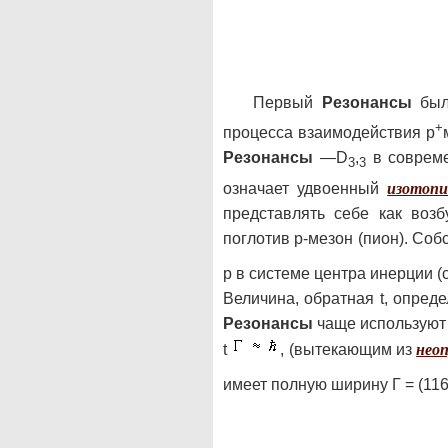
Первый
Резонансы
был 
+
процесса взаимодействия p
Резонансы
—D
,
в совреме
3
3
означает удвоенный
изотопи
представлять себе как воз
поглотив p-мезон (пион). Со
p в системе центра инерции (с.
Величина, обратная t, опред
Резонансы
чаще используют 
t
, (вытекающим из
нео
имеет полную ширину Г = (116