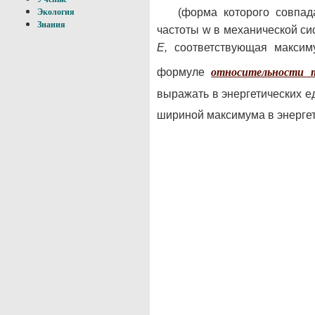
(форма которого совпад
Экология
Знания
частоты w в механической си
Е,
соответствующая максим
формуле
относительности 
выражать в энергетических ед
шириной максимума в энергет