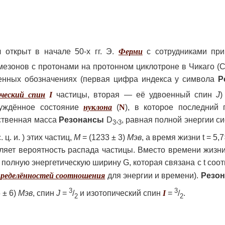
открыт в начале 50-х гг. Э.
Ферми
с сотрудниками при
мезонов с протонами на протонном циклотроне в Чикаго (
нных обозначениях (первая цифра индекса у символа
Р
ческий спин
I
частицы, вторая — её удвоенный спин
J
)
буждённое состояние
нуклона
(
N
), в которое последний 
бственная масса
Резонансы
D
,
, равная полной энергии 
3
3
 ц. и. ) этих частиц,
М
= (1233 ± 3)
Мэв
, а время жизни t = 5,
еляет вероятность распада частицы. Вместо времени жизн
полную энергетическую ширину G, которая связана с t со
пределённостей соотношения
для энергии и времени).
Резо
3
3
 ± 6)
Мэв
, спин
J
=
/
и изотопический спин
I
=
/
.
2
2