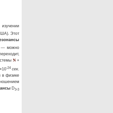
 изучении
США). Этот
езонансы
 — можно
переходит,
системы
N
+
-24
7×10
сек.
и в физике
отношением
нансы
D
,
3
3