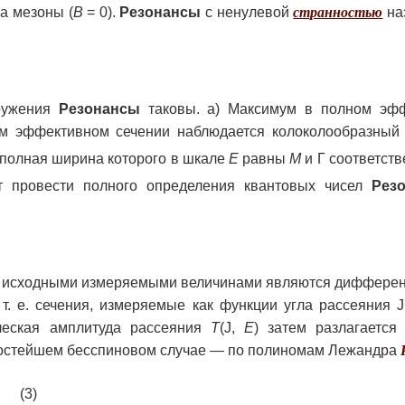
а мезоны (
В
=
0).
Резонансы
с ненулевой
странностью
на
ружения
Резонансы
таковы. а) Максимум в полном эф
ом эффективном сечении наблюдается колоколообразный
 полная ширина которого в шкале
Е
равны
М
и Г соответств
ет провести полного определения квантовых чисел
Рез
сь исходными измеряемыми величинами являются диффере
 т. е. сечения, измеряемые как функции угла рассеяния 
еская амплитуда рассеяния
T
(J,
Е
) затем разлагается
простейшем бесспиновом случае — по полиномам Лежандра
(3)