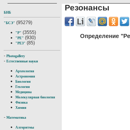
Резонансы
БНБ
(95279)
"БСЭ"
(3555)
"Р"
Определение "Ре
(930)
"РЕ"
(85)
"РЕЗ"
-
Photogallery
-
Естественные науки
Археология
Астрономия
Биология
Геология
Медицина
Молекулярная биология
Физика
Химия
-
Математика
Алгоритмы