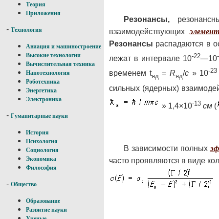
Теория
Приложения
Резонансы,
резонансны
-
Технология
взаимодействующих
элемен
Резонансы
распадаются в о
Авиация и машиностроение
Высокие технологии
-22
лежат в интервале 10
—
10
Вычислительная техника
-23
временем t
=
R
/
с
» 10
Нанотехнология
яд
яд
Роботехника
сильных (ядерных) взаимоде
Энергетика
Электроника
-13
»
1,4×10
см
(
-
Гуманитарные науки
История
Психология
В зависимости полных
эф
Социология
Экономика
часто проявляются в виде кол
Философия
-
Общество
Образование
Развитие науки
Ученые