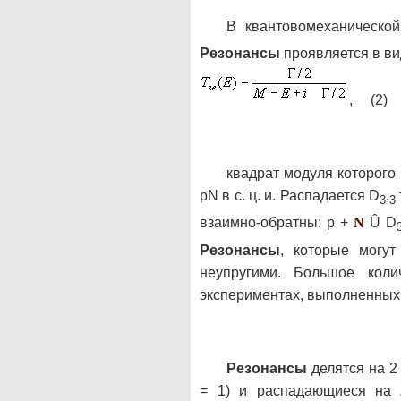
В квантовомеханическо
Резонансы
проявляется в вид
, (2)
квадрат модуля которого
pN в с. ц. и. Распадается D
,
3
3
взаимно-обратны: p +
N
Û D
Резонансы
, которые могут
неупругими. Большое кол
экспериментах, выполненных 
Резонансы
делятся на 2
=
1) и распадающиеся н