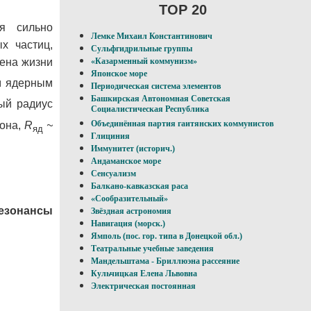
TOP 20
я сильно
Лемке Михаил Константинович
х частиц,
Сульфгидрильные группы
ена жизни
«Казарменный коммунизм»
Японское море
м ядерным
Периодическая система элементов
Башкирская Автономная Советская
ый радиус
Социалистическая Республика
Объединённая партия гаитянских коммунистов
она,
R
~
яд
Глициния
Иммунитет (историч.)
Андаманское море
Сенсуализм
Балкано-кавказская раса
«Сообразительный»
езонансы
Звёздная астрономия
Навигация (морск.)
Ямполь (пос. гор. типа в Донецкой обл.)
Театральные учебные заведения
Мандельштама - Бриллюэна рассеяние
Кульчицкая Елена Львовна
Электрическая постоянная