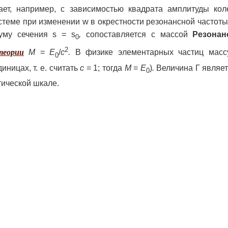
ает, например, с зависимостью квадрата амплитуды кол
стеме при изменении w в окрестности резонансной частоты
уму сечения s = s
,
сопоставляется с массой
Резона
0
2
теории
М
=
E
/
c
.
В физике элементарных частиц масс
0
иницах, т. е. считать
с
=
1; тогда
М
=
E
)
.
Величина Г являет
0
ической шкале.