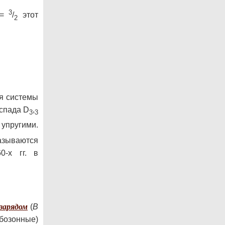
3
=
/
этот
2
я системы
аспада D
,
3
3
 упругими.
азываются
-х гг. в
зарядом
(
В
бозонные)