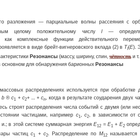
ого разложения — парциальные волны рассеяния с ор
вным целому положительному числу
l —
определ
х как комплексные функции действительного пере
оявляется в виде брейт-вигнеровского вклада (2) в
T
(
E
).
l
рактеристики
Резонансы
(массу, ширину, спин,
чётность
и т. 
 в основном для обнаружения барионных
Резонансы
массовых распределениях используется при обработке 
+
b
®
c
+
c
+ ... +
c
, когда в результате соударения двух ч
1
2
n
Здесь строят распределения числа событий с двумя (или не
стоянии частицами, например
c
,
c
, в зависимости от 
1
2
ц. и.; в этой системе суммарная энергия
E
=
E
+
E
опреде
12
1
2
ары частиц
c
+
c
.
Распределение по
M
называется 
1
2
12