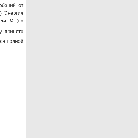
ебаний от
). Энергия
нсы
М
(по
у принято
ся полной