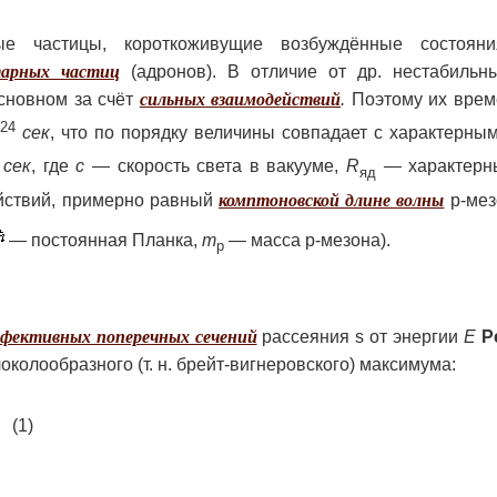
е частицы, короткоживущие возбуждённые состояни
тарных частиц
(адронов). В отличие от др. нестабильны
сновном за счёт
сильных взаимодействий
.
Поэтому их врем
-24
сек
,
что по порядку величины совпадает с характерны
сек
, где
с —
скорость света в вакууме,
R
— характерн
яд
йствий, примерно равный
комптоновской длине волны
p-мез
— постоянная Планка,
m
—
масса p-мезона).
p
фективных поперечных сечений
рассеяния s от энергии
Е
Р
околообразного (т. н. брейт-вигнеровского) максимума:
(1)