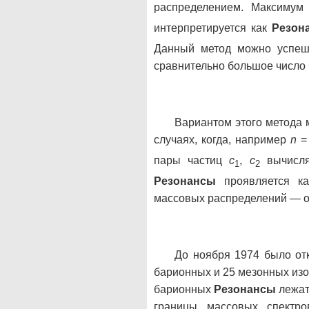
распределением. Максимум
интерпретируется как
Резон
Данный метод можно успешн
сравнительно большое число 
Вариантом этого метода 
случаях, когда, например
n
=
пары частиц
c
,
c
вычисля
1
2
Резонансы
проявляется ка
массовых распределений — 
До ноября 1974 было от
барионных и 25 мезонных изо
барионных
Резонансы
лежат 
границы массовых спект