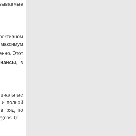
зываемые
фективном
 максимум
енно. Этот
онансы
, в
нциальные
J и полной
 в ряд по
P
(cos J):
l