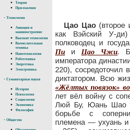
Теория
Приложения
-
Технология
Цао Цао
(второе 
Авиация и
как Вэйский У-ди)
машиностроение
Высокие технологии
полководец и госуд
Вычислительная
техника
и
.
Бу
Пи
Цао Чжи
Нанотехнология
императора династи
Роботехника
Энергетика
220), сосредоточил 
Электроника
диктатором. Всю жиз
-
Гуманитарные науки
«Жёлтых повязок» в
История
лет вёл войну с со
Психология
Социология
Люй Бу, Юань Шао 
Экономика
Философия
борьбе с соперни
-
племена — ухуань и 
Общество
Образование