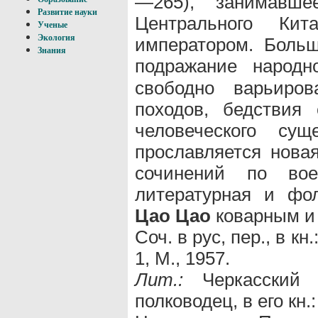
—265), занимавше
Развитие науки
Центрального Ки
Ученые
Экология
императором. Боль
Знания
подражание народ
свободно варьиро
походов, бедствия 
человеческого сущ
прославляется нова
сочинений по воен
литературная и фо
Цао Цао
коварным и 
Соч. в рус, пер., в кн
1, М., 1957.
Лит.:
Черкасский 
полководец, в его кн.