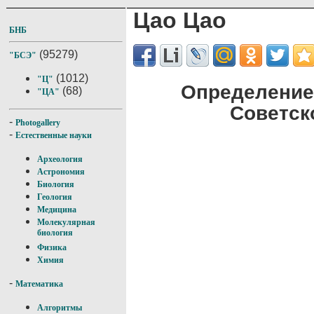
Цао Цао
БНБ
(95279)
"БСЭ"
(1012)
"Ц"
Определение
(68)
"ЦА"
Советск
-
Photogallery
-
Естественные науки
Археология
Астрономия
Биология
Геология
Медицина
Молекулярная
биология
Физика
Химия
-
Математика
Алгоритмы