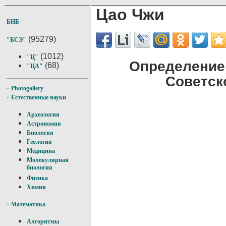
Цао Чжи
БНБ
(95279)
"БСЭ"
(1012)
"Ц"
Определение
(68)
"ЦА"
Советск
-
Photogallery
-
Естественные науки
Археология
Астрономия
Биология
Геология
Медицина
Молекулярная
биология
Физика
Химия
-
Математика
Алгоритмы