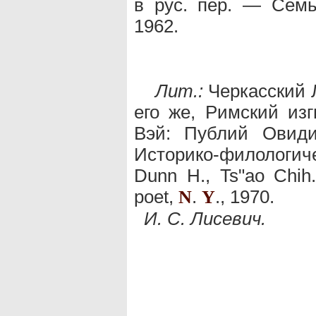
в рус. пер. — Семь
1962.
Лит.:
Черкасский Л
его же, Римский изг
Вэй: Публий Овиди
Историко-филологиче
Dunn Н., Ts"ao Chih.
poet,
.
., 1970.
N
Y
И. С. Лисевич.