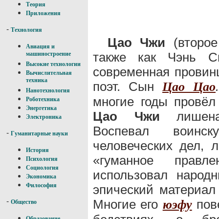
Теория
Приложения
-
Технология
Цао Чжи
(второе
Авиация и
также как Чэнь Сы
машиностроение
Высокие технологии
современная провинц
Вычислительная
техника
поэт. Сын
Цао Цао
Нанотехнология
многие годы провёл
Роботехника
Энергетика
Цао Чжи
лишена 
Электроника
Воспевал воинск
-
Гуманитарные науки
человеческих дел, 
История
«гуманное правл
Психология
Социология
использовал народ
Экономика
Философия
эпический материал
Многие его
пов
-
юэфу
Общество
Образование