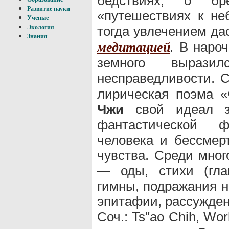
бедствиях, о бр
Развитие науки
«путешествиях к н
Ученые
тогда увлечением да
Экология
Знания
.
В нароч
медитацией
земного вырази
несправедливости. 
лирическая поэма «
Чжи
свой идеал з
фантастической 
человека и бессмерт
чувства. Среди мно
— оды, стихи (гла
гимны, подражания н
эпитафии, рассужден
Соч.: Ts"ao Chih, Wor