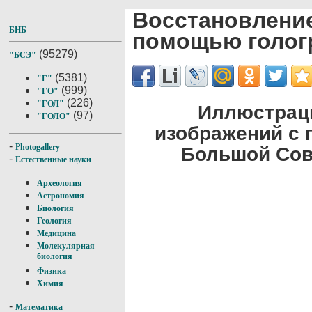
Восстановле
БНБ
помощью голо
(95279)
"БСЭ"
(5381)
"Г"
(999)
"ГО"
(226)
"ГОЛ"
Иллюстрац
(97)
"ГОЛО"
изображений с
-
Photogallery
Большой Сов
-
Естественные науки
Археология
Астрономия
Биология
Геология
Медицина
Молекулярная
биология
Физика
Химия
-
Математика