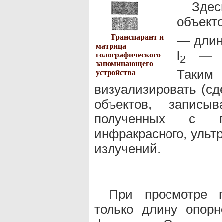
Зде
объекто
Транспарант и
— длин
матрица
l
— пр
голографического
2
запоминающего
Так
устройства
визуализировать (с
объектов, записы
полученных с 
инфракрасного, ульт
излучений.
При просмотре 
только длину опор