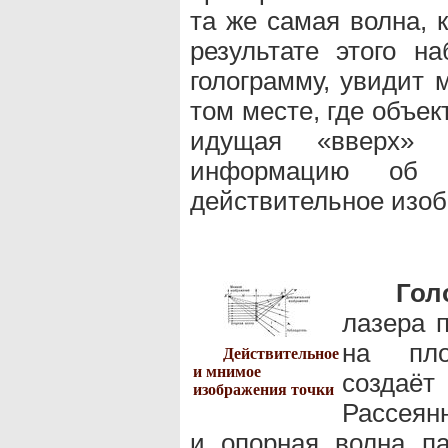
та же самая волна, 
результате этого н
голограмму, увидит 
том месте, где объек
идущая «вверх» 
информацию об 
действительное изоб
Гол
лазера 
на пло
Действительное
и мнимое
создаё
изображения точки
Рассеянн
и опорная волна п