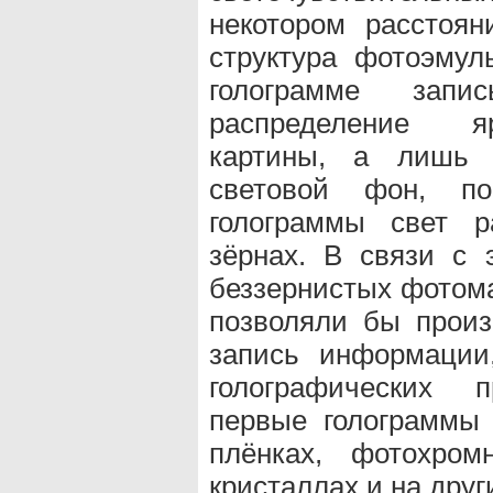
некотором расстоян
структура фотоэмул
голограмме запи
распределение я
картины, а лишь 
световой фон, по
голограммы свет р
зёрнах. В связи с 
беззернистых фотома
позволяли бы произ
запись информации
голографических 
первые голограммы
плёнках, фотохром
кристаллах и на друг