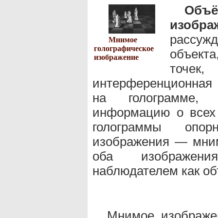
Объё
изобра
рассуж
Мнимое
голографическое
объекта
изображение
точек
интерференционная 
на голограмме, 
информацию о всех 
голограммы опо
изображения — мним
оба изображени
наблюдателем как о
Мнимое изображе