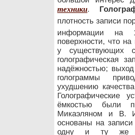
.
Гологра
техники
плотность записи по
информации н
поверхности, что на
у существующих с
голографическая за
надёжностью; выход
голограммы прив
ухудшению качества
Голографические у
ёмкостью были п
Микаэляном и В. 
основаны на записи
одну и ту же п