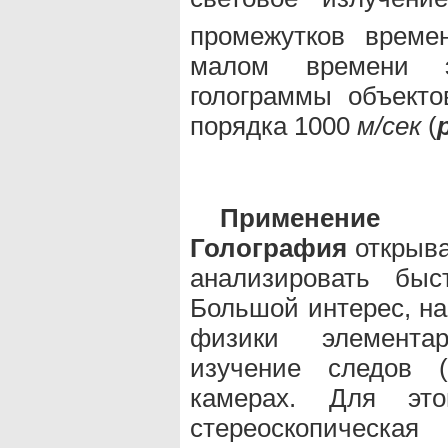
промежутков време
малом времени э
голограммы объекто
порядка 1000
м/сек
(
Применени
Голография
открыва
анализировать быс
Большой интерес, на
физики элемента
изучение следов (
камерах. Для эт
стереоскопическа