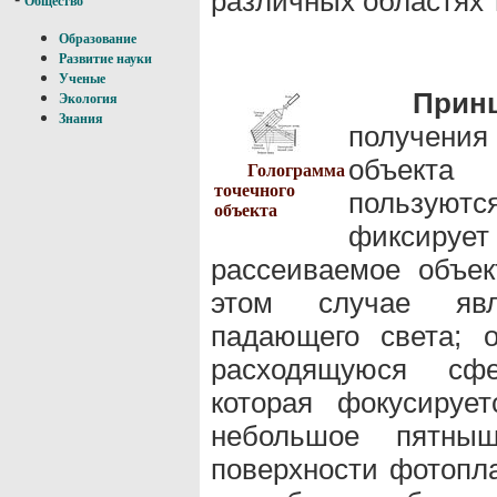
различных областях 
Общество
Образование
Развитие науки
Ученые
Прин
Экология
Знания
получени
объекта 
Голограмма
точечного
пользуют
объекта
фиксирует
рассеиваемое объек
этом случае явл
падающего света; 
расходящуюся сфе
которая фокусируе
небольшое пятныш
поверхности фотопла