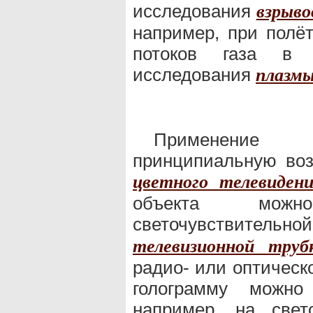
исследования
взрыво
например, при полёт
потоков газа в 
исследования
плазм
Применени
принципиальную воз
цветного телевиден
объекта можн
светочувствитель
телевизионной труб
радио- или оптическ
голограмму можно 
например, на свет