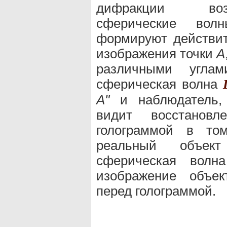
дифракции во
сферические вол
формируют действи
изображения точки
А
различными угла
сферическая волна
A"
и наблюдатель, 
видит восстанов
голограммой в то
реальный объе
сферическая волна
изображение объе
перед голограммой.