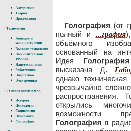
Алгоритмы
Теория
Приложения
Голография
(от г
-
Технология
полный и
)
...графия
Авиация и
объёмного изобр
машиностроение
Высокие технологии
основанный на инт
Вычислительная
Идея
Голография
техника
Нанотехнология
высказана Д.
Габо
Роботехника
Энергетика
однако техническая
Электроника
чрезвычайно сложн
-
Гуманитарные науки
распространения. 
История
открылись многоч
Психология
Социология
возможности пра
Экономика
Голография
в радио
Философия
-