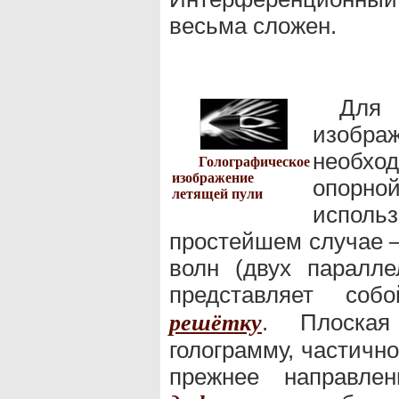
весьма сложен.
Для
изобра
необх
Голографическое
изображение
опор
летящей пули
исполь
простейшем случае 
волн (двух паралл
представляет с
. Плоска
решётку
голограмму, частично
прежнее направлен