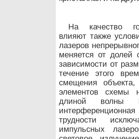
На качество го
влияют также услов
лазеров непрерывног
меняется от долей 
зависимости от разм
течение этого вре
смещения объекта,
элементов схемы н
длиной волны 
интерференционная
трудности исклю
импульсных лазер
световое излучени