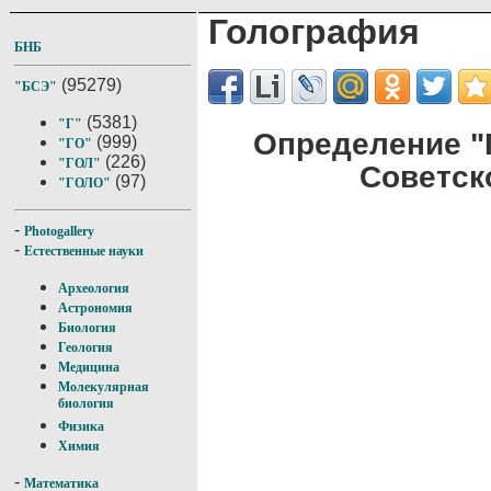
Голография
БНБ
(95279)
"БСЭ"
(5381)
"Г"
Определение "
(999)
"ГО"
(226)
"ГОЛ"
Советск
(97)
"ГОЛО"
-
Photogallery
-
Естественные науки
Археология
Астрономия
Биология
Геология
Медицина
Молекулярная
биология
Физика
Химия
-
Математика