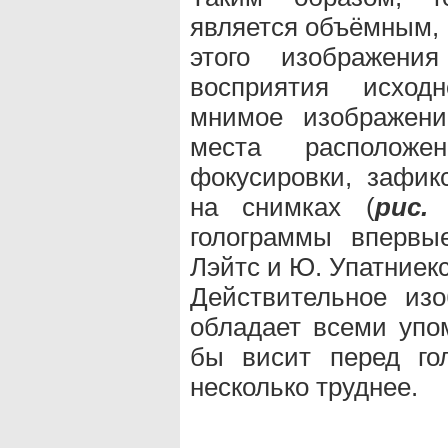
является объёмным, 
этого изображени
восприятия исходн
мнимое изображени
места расположе
фокусировки, зафик
на снимках (
рис.
голограммы впервы
Лэйтс и Ю. Упатниекс
Действительное из
обладает всеми упо
бы висит перед го
несколько труднее.