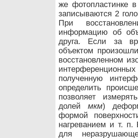
же фотопластинке 
записываются 2 голо
При восстановле
информацию об объ
друга. Если за в
объектом произошли
восстановленном из
интерференционн
полученную интерф
определить происш
позволяет измерят
долей
мкм
) дефор
формой поверхност
нагреванием и т. п.
для неразрушающе