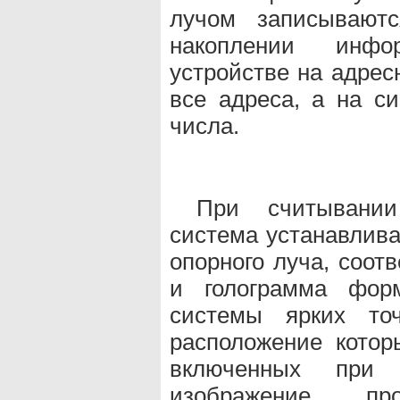
лучом записывают
накоплении инф
устройстве на адрес
все адреса, а на с
числа.
При считывани
система устанавлива
опорного луча, соот
и голограмма фор
системы ярких точ
расположение котор
включенных при 
изображение пр