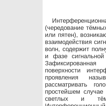
Интерференци
(чередование тёмных
или пятен), возника
взаимодействия сигн
волн, содержит пол
и фазе сигнальной
Зафиксированная
поверхности интер
проявления назы
рассматривать гол
простейшем случае
светлых и тё
Интерференционны