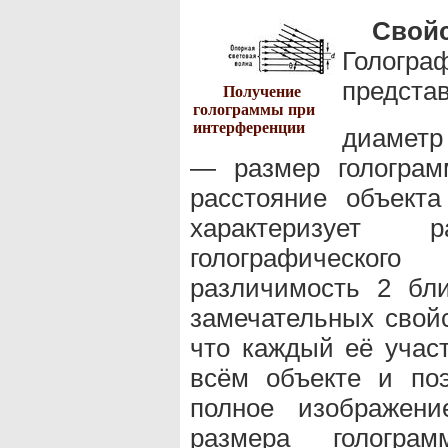
Сво
Гологра
предст
Получение
голограммы при
интерференции
диаметр
— размер гологра
расстояние объект
характеризует р
голографическог
различимость 2 бли
замечательных свойс
что каждый её учас
всём объекте и поэ
полное изображени
размера гологр