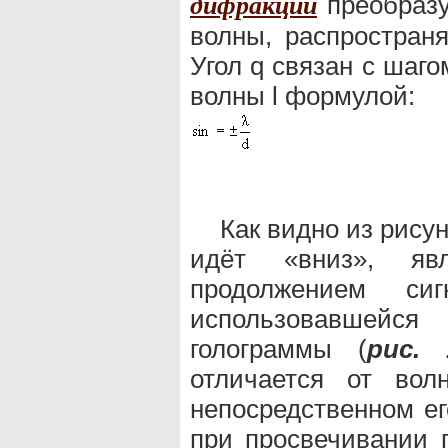
преобразу
дифракции
волны, распростран
Угол q связан с шаг
волны l формулой:
Как видно из рисун
идёт «вниз», яв
продолжением сиг
использовавшей
голограммы (
рис. 
отличается от вол
непосредственном ег
при просвечивании 