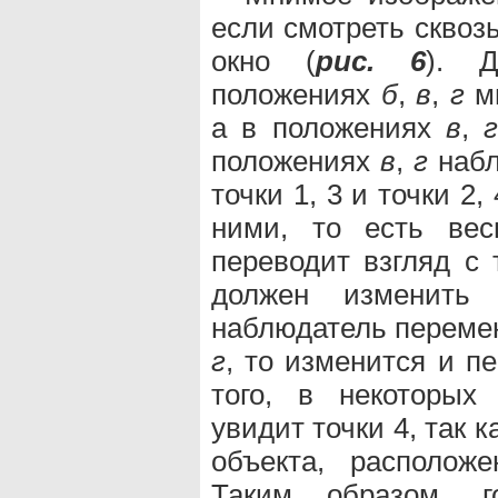
если смотреть сквозь
окно (
рис. 6
). Д
положениях
б
,
в
,
г
мы
а в положениях
в
,
положениях
в
,
г
набл
точки 1, 3 и точки 2
ними, то есть вес
переводит взгляд с 
должен изменить 
наблюдатель перемен
г
, то изменится и п
того, в некоторых
увидит точки 4, так к
объекта, располож
Таким образом, го