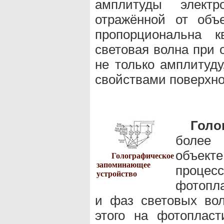
амплитуды электр
отражённой от объе
пропорциональна к
световая волна при 
не только амплитуду
свойствами поверхно
Голо
более
объекте
Голографическое
запоминающее
проц
устройство
фотопла
и фаз световых вол
этого на фотопласт