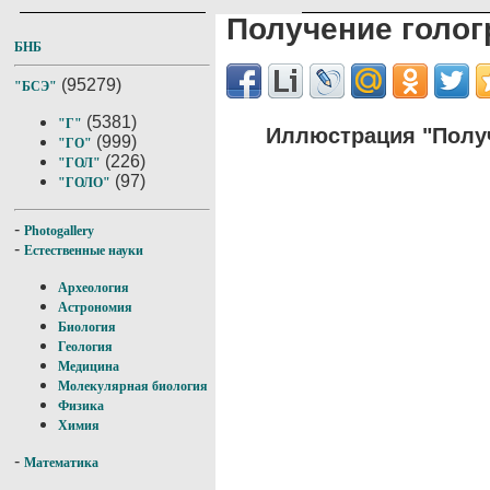
Получение голо
БНБ
(95279)
"БСЭ"
(5381)
"Г"
Иллюстрация "Полу
(999)
"ГО"
(226)
"ГОЛ"
(97)
"ГОЛО"
-
Photogallery
-
Естественные науки
Археология
Астрономия
Биология
Геология
Медицина
Молекулярная биология
Физика
Химия
-
Математика