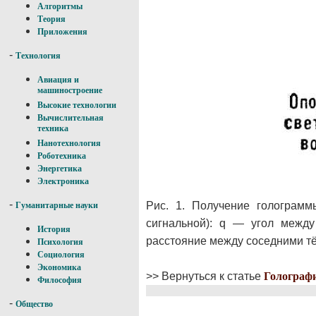
Алгоритмы
Теория
Приложения
-
Технология
Авиация и
машиностроение
Высокие технологии
Вычислительная
техника
Нанотехнология
Роботехника
Энергетика
Электроника
-
Рис. 1. Получение голограмм
Гуманитарные науки
сигнальной): q — угол межд
История
расстояние между соседними т
Психология
Социология
Экономика
>> Вернуться к статье
Голограф
Философия
-
Общество