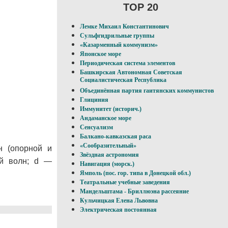
TOP 20
Лемке Михаил Константинович
Сульфгидрильные группы
«Казарменный коммунизм»
Японское море
Периодическая система элементов
Башкирская Автономная Советская
Социалистическая Республика
Объединённая партия гаитянских коммунистов
Глициния
Иммунитет (историч.)
Андаманское море
Сенсуализм
Балкано-кавказская раса
«Сообразительный»
н (опорной и
Звёздная астрономия
ой волн; d —
Навигация (морск.)
Ямполь (пос. гор. типа в Донецкой обл.)
Театральные учебные заведения
Мандельштама - Бриллюэна рассеяние
Кульчицкая Елена Львовна
Электрическая постоянная