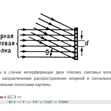
ы в случае интерференции двух плоских световых вол
у направлениями распространения опорной и сигнальн
ёмными полосками картины.
ия
в БСЭ >>
"БСЭ"
"Г"
"ГО"
"ГОЛ"
"ГОЛО"
>>
>>
>>
>>