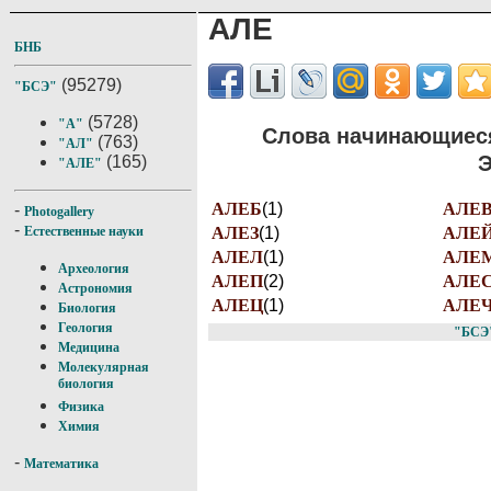
АЛЕ
БНБ
(95279)
"БСЭ"
(5728)
"А"
Слова начинающиеся
(763)
"АЛ"
Э
(165)
"АЛЕ"
АЛЕБ
(1)
АЛЕ
-
Photogallery
-
АЛЕЗ
(1)
АЛЕ
Естественные науки
АЛЕЛ
(1)
АЛЕ
Археология
АЛЕП
(2)
АЛЕ
Астрономия
АЛЕЦ
(1)
АЛЕ
Биология
Геология
"БСЭ
Медицина
Молекулярная
биология
Физика
Химия
-
Математика