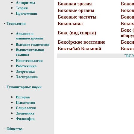
Алгоритмы
Боковая эрозия
Боков
Теория
Боковые органы
Боков
Приложения
Боковые частоты
Бокон
-
Бокоплавы
Боко
Технология
Бокс (
Бокс (вид спорта)
Авиация и
обору
машиностроение
Боксёрское восстание
Бокси
Высокие технологии
Боктыбай Большой
Бокхо
Вычислительная
техника
"БСЭ
Нанотехнология
Роботехника
Энергетика
Электроника
-
Гуманитарные науки
История
Психология
Социология
Экономика
Философия
-
Общество