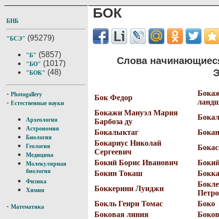
БОК
БНБ
(95279)
"БСЭ"
(5857)
"Б"
Слова начинающиеся
(1017)
"БО"
Э
(48)
"БОК"
Бокаж
-
Photogallery
Бок Федор
ландш
-
Естественные науки
Бокажи Мануэл Мария
Бокал
Археология
Барбоза ду
Астрономия
Бокалыктаг
Бокан
Биология
Бокариус Николай
Геология
Бокас
Сергеевич
Медицина
Бокий Борис Иванович
Бокий
Молекулярная
биология
Бокин Токаш
Бокк
Физика
Бокле
Боккерини Луиджи
Химия
Петр
Бокль Генри Томас
Боко
-
Математика
Боковая линия
Боков