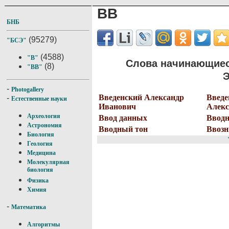
ВВ
БНБ
(95279)
"БСЭ"
(4588)
"В"
Слова начинающиес
(8)
"ВВ"
Э
-
Photogallery
Введенский Александр
Введе
-
Естественные науки
Иванович
Алекс
Археология
Ввод данных
Вводн
Астрономия
Вводный тон
Ввоз
Биология
Геология
Медицина
Молекулярная
биология
Физика
Химия
-
Математика
Алгоритмы