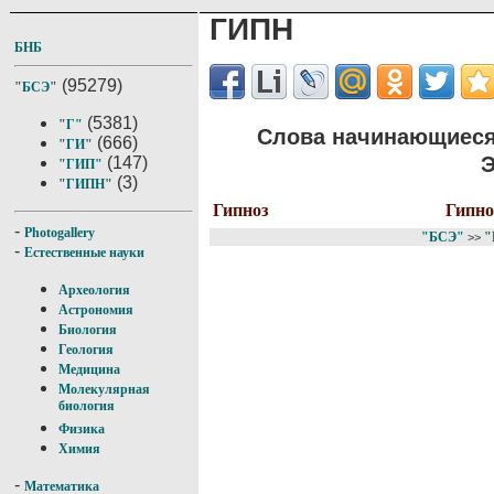
ГИПН
БНБ
(95279)
"БСЭ"
(5381)
"Г"
Слова начинающиеся
(666)
"ГИ"
Э
(147)
"ГИП"
(3)
"ГИПН"
Гипноз
Гипно
-
Photogallery
"БСЭ"
"
>>
-
Естественные науки
Археология
Астрономия
Биология
Геология
Медицина
Молекулярная
биология
Физика
Химия
-
Математика