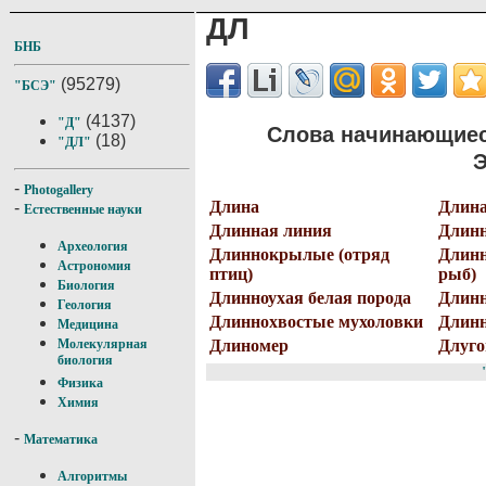
ДЛ
БНБ
(95279)
"БСЭ"
(4137)
"Д"
Слова начинающиес
(18)
"ДЛ"
Э
-
Photogallery
Длина
Длин
-
Естественные науки
Длинная линия
Длинн
Археология
Длиннокрылые (отряд
Длинн
Астрономия
птиц)
рыб)
Биология
Длинноухая белая порода
Длинн
Геология
Длиннохвостые мухоловки
Длин
Медицина
Длиномер
Длуг
Молекулярная
биология
Физика
Химия
-
Математика
Алгоритмы