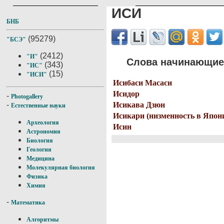
ИСИ
БНБ
(95279)
"БСЭ"
(2412)
"И"
Слова начинающиес
(343)
"ИС"
(15)
"ИСИ"
Исибаси Масаси
Исидор
-
Photogallery
Исикава Дзюн
-
Естественные науки
Исикари (низменность в Япон
Археология
Исин
Астрономия
Биология
Геология
Медицина
Молекулярная биология
Физика
Химия
-
Математика
Алгоритмы