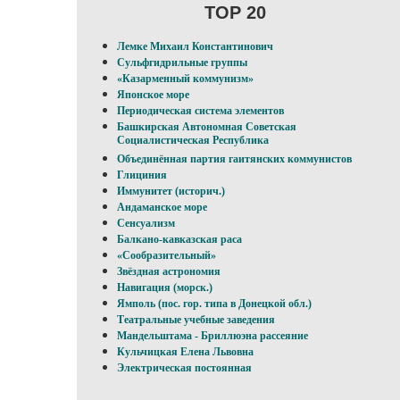
TOP 20
Лемке Михаил Константинович
Сульфгидрильные группы
«Казарменный коммунизм»
Японское море
Периодическая система элементов
Башкирская Автономная Советская
Социалистическая Республика
Объединённая партия гаитянских коммунистов
Глициния
Иммунитет (историч.)
Андаманское море
Сенсуализм
Балкано-кавказская раса
«Сообразительный»
Звёздная астрономия
Навигация (морск.)
Ямполь (пос. гор. типа в Донецкой обл.)
Театральные учебные заведения
Мандельштама - Бриллюэна рассеяние
Кульчицкая Елена Львовна
Электрическая постоянная