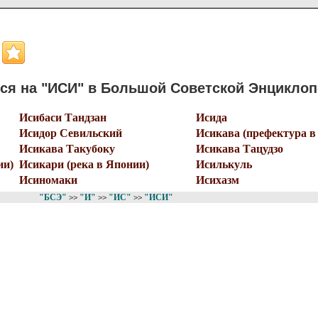
я на "ИСИ" в Большой Советской Энцикло
Исибаси Тандзан
Исида
Исидор Севильский
Исикава (префектура в
Исикава Такубоку
Исикава Тацудзо
ии)
Исикари (река в Японии)
Исилькуль
Исиномаки
Исихазм
"БСЭ"
"И"
"ИС"
"ИСИ"
>>
>>
>>