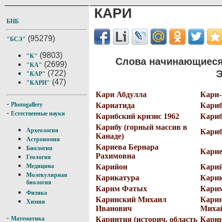
КАРИ
БНБ
(95279)
"БСЭ"
(9803)
"К"
Слова начинающиеся
(2699)
"КА"
Э
(722)
"КАР"
(47)
"КАРИ"
Кари Абдулла
Кари-
-
Кариатида
Кари
Photogallery
-
Естественные науки
Карибский кризис 1962
Кариб
Карибу (горный массив в
Археология
Кариб
Канаде)
Астрономия
Кариева Бернара
Биология
Карие
Рахимовна
Геология
Карийон
Карий
Медицина
Молекулярная
Карикатура
Кари
биология
Карим Фатых
Кари
Физика
Каринский Михаил
Карин
Химия
Иванович
Миха
-
Каринтия (историч. область
Карин
Математика