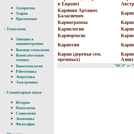
в Европе)
Австр
Алгоритмы
Каринян Арташес
Карио.
Теория
Баласиевич
Приложения
Кариограмма
Карио
-
Кариология
Карио
Технология
Кариорексис
Карио
Авиация и
машиностроение
Кариотип
Кари
Высокие технологии
Кария (деревья сем.
Кария
Вычислительная
ореховых)
Азии)
техника
"БСЭ"
"
>>
Нанотехнология
Роботехника
Энергетика
Электроника
-
Гуманитарные науки
История
Психология
Социология
Экономика
Философия
-