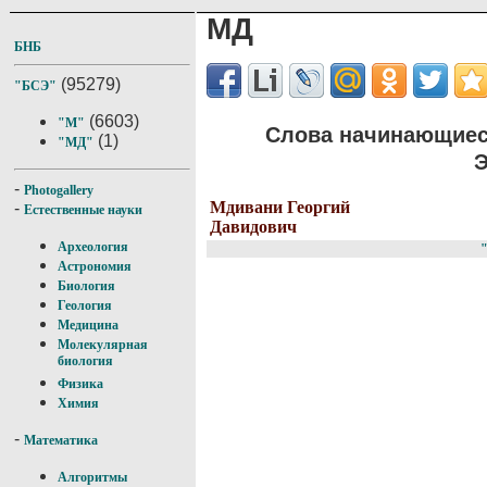
МД
БНБ
(95279)
"БСЭ"
(6603)
"М"
Слова начинающиес
(1)
"МД"
Э
-
Photogallery
Мдивани Георгий
-
Естественные науки
Давидович
Археология
Астрономия
Биология
Геология
Медицина
Молекулярная
биология
Физика
Химия
-
Математика
Алгоритмы