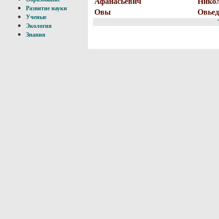
Афанасьевич
Нико
Развитие науки
Овы
Овьед
Ученые
Экология
Знания