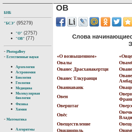
ОВ
БНБ
(95279)
"БСЭ"
(2757)
"О"
Слова начинающиес
(77)
"ОВ"
Э
-
Photogallery
«О возвышенном»
«Овце
-
Естественные науки
Овалы
Овам
Археология
Ованес Драсханакертци
Оване
Астрономия
Ован
Биология
Ованес Тлкуранци
Амба
Геология
Ованнаванк
Овац
Медицина
Оверн
Молекулярная
Овен
биология
Фран
Физика
Оверштаг
Оверэ
Химия
Овечк
Овёс
Влад
-
Математика
Овеществление
Овеще
Алгоритмы
Овидиополь
Овим