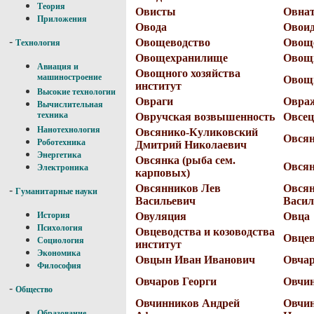
Теория
Овисты
Овна
Приложения
Овода
Овои
-
Овощеводство
Овощ
Технология
Овощехранилище
Овощ
Авиация и
Овощного хозяйства
машиностроение
Овощ
институт
Высокие технологии
Овраги
Овраж
Вычислительная
техника
Овручская возвышенность
Овсец
Нанотехнология
Овсянико-Куликовский
Овся
Роботехника
Дмитрий Николаевич
Энергетика
Овсянка (рыба сем.
Овся
Электроника
карповых)
Овсянников Лев
Овся
-
Гуманитарные науки
Васильевич
Васил
Овуляция
Овца
История
Психология
Овцеводства и козоводства
Овцев
Социология
институт
Экономика
Овцын Иван Иванович
Овча
Философия
Овчаров Георги
Овчи
-
Общество
Овчинников Андрей
Овчин
Образование