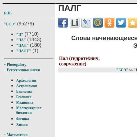
ПАЛГ
БНБ
(95279)
"БСЭ"
(7710)
"П"
Слова начинающиеся
(1343)
"ПА"
Э
(180)
"ПАЛ"
(1)
"ПАЛГ"
Пал (гидротехнич.
сооружение)
-
Photogallery
-
"БСЭ"
"
Естественные науки
>>
Археология
Астрономия
Биология
Геология
Медицина
Молекулярная
биология
Физика
Химия
-
Математика