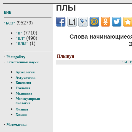
ПЛЫ
БНБ
(95279)
"БСЭ"
(7710)
"П"
Слова начинающиеся
(490)
"ПЛ"
Э
(1)
"ПЛЫ"
Плывун
-
Photogallery
-
"БСЭ
Естественные науки
Археология
Астрономия
Биология
Геология
Медицина
Молекулярная
биология
Физика
Химия
-
Математика