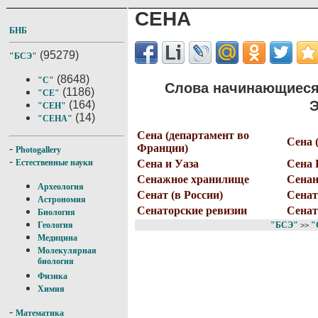
СЕНА
БНБ
(95279)
"БСЭ"
(8648)
"С"
Слова начинающиеся
(1186)
"СЕ"
Э
(164)
"СЕН"
(14)
"СЕНА"
Сена (департамент во
Сена 
Франции)
-
Photogallery
-
Сена и Уаза
Сена 
Естественные науки
Сенажное хранилище
Сенан
Археология
Сенат (в России)
Сенат
Астрономия
Сенаторские ревизии
Сенат
Биология
"БСЭ"
"
Геология
>>
Медицина
Молекулярная
биология
Физика
Химия
-
Математика