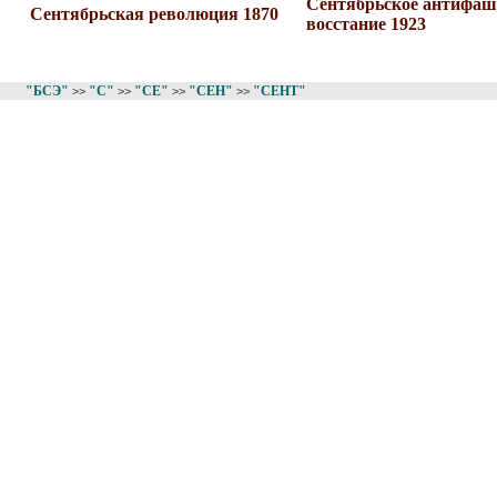
Сентябрьское антифаш
Сентябрьская революция 1870
восстание 1923
"БСЭ"
"С"
"СЕ"
"СЕН"
"СЕНТ"
>>
>>
>>
>>