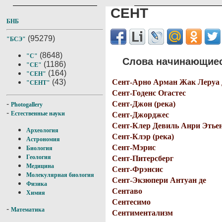
СЕНТ
БНБ
(95279)
"БСЭ"
(8648)
"С"
Слова начинающиес
(1186)
"СЕ"
(164)
"СЕН"
Сент-Арно Арман Жак Леруа 
(43)
"СЕНТ"
Сент-Годенс Огастес
Сент-Джон (река)
-
Photogallery
-
Естественные науки
Сент-Джорджес
Сент-Клер Девиль Анри Этье
Археология
Сент-Клэр (река)
Астрономия
Сент-Мэрис
Биология
Геология
Сент-Питерсберг
Медицина
Сент-Фрэнсис
Молекулярная биология
Сент-Экзюпери Антуан де
Физика
Сентаво
Химия
Сентесимо
-
Математика
Сентиментализм