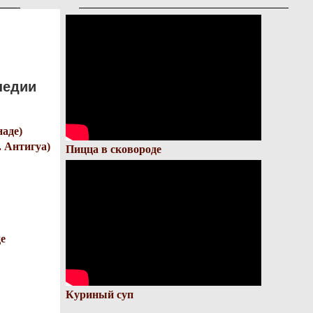
педии
наде)
. Антигуа)
Пицца в сковороде
е
Куриный суп