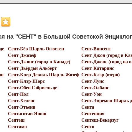
я на "СЕНТ" в Большой Советской Энцикло
де
Сент-Бёв Шарль Огюстен
Сент-Винсент
Сент-Джозеф
Сент-Джон (город в Ка
Сент-Джонс (город в Канаде)
Сент-Джонс (город на о
Сент-Дьёрдьи Альберт
Сент-Катаринс
нн
Сент-Клер Девиль Шарль Жозеф
Сент-Клэр (озеро)
Сент-Клэр-Шорс
Сент-Луис
Сент-Обен Габриель де
Сент-Олбанс
Сент-Пол
Сент-Уэн
Сент-Хеленс
Сент-Эвремон Шарль д
Сент-Этьенн
Сента
Сентаготаи Янош
Сентенция
Сентеш
Сентеш-Векерзуг
Сентимо
Сенто