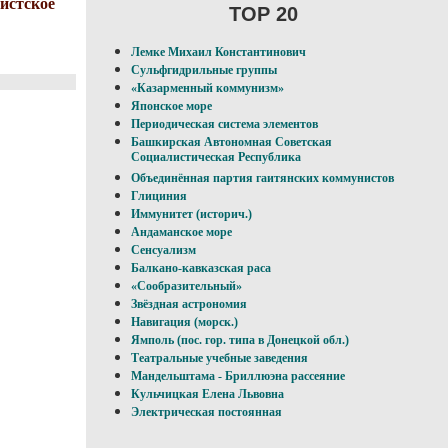
истское
TOP 20
Лемке Михаил Константинович
Сульфгидрильные группы
«Казарменный коммунизм»
Японское море
Периодическая система элементов
Башкирская Автономная Советская
Социалистическая Республика
Объединённая партия гаитянских коммунистов
Глициния
Иммунитет (историч.)
Андаманское море
Сенсуализм
Балкано-кавказская раса
«Сообразительный»
Звёздная астрономия
Навигация (морск.)
Ямполь (пос. гор. типа в Донецкой обл.)
Театральные учебные заведения
Мандельштама - Бриллюэна рассеяние
Кульчицкая Елена Львовна
Электрическая постоянная