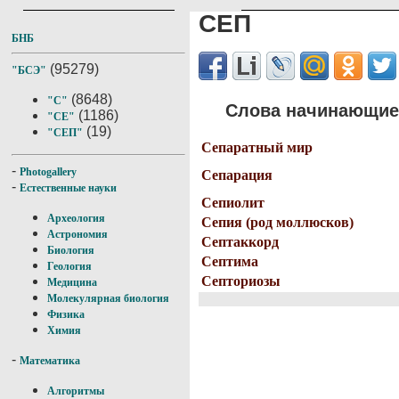
СЕП
БНБ
(95279)
"БСЭ"
(8648)
"С"
Слова начинающие
(1186)
"СЕ"
(19)
"СЕП"
Сепаратный мир
-
Photogallery
Сепарация
-
Естественные науки
Сепиолит
Археология
Сепия (род моллюсков)
Астрономия
Септаккорд
Биология
Септима
Геология
Септориозы
Медицина
Молекулярная биология
Физика
Химия
-
Математика
Алгоритмы