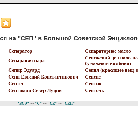
ся на "СЕП" в Большой Советской Энцикло
Сепаратор
Сепараторное масло
Сепежский целлюлозно
Сепарация пара
бумажный комбинат
Сепир Эдуард
Сепия (красящее вещ-в
Сепп Евгений Константинович
Сепсис
Септет
Септик
Септимий Север Луций
Септоль
"БСЭ"
"С"
"СЕ"
"СЕП"
>>
>>
>>