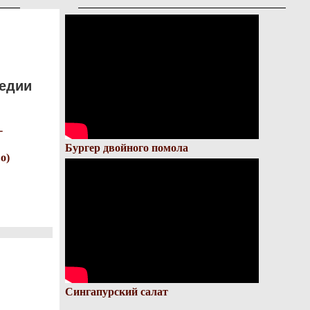
педии
-
Бургер двойного помола
о)
Сингапурский салат