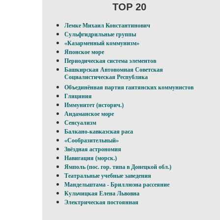
TOP 20
Лемке Михаил Константинович
Сульфгидрильные группы
«Казарменный коммунизм»
Японское море
Периодическая система элементов
Башкирская Автономная Советская
Социалистическая Республика
Объединённая партия гаитянских коммунистов
Глициния
Иммунитет (историч.)
Андаманское море
Сенсуализм
Балкано-кавказская раса
«Сообразительный»
Звёздная астрономия
Навигация (морск.)
Ямполь (пос. гор. типа в Донецкой обл.)
Театральные учебные заведения
Мандельштама - Бриллюэна рассеяние
Кульчицкая Елена Львовна
Электрическая постоянная