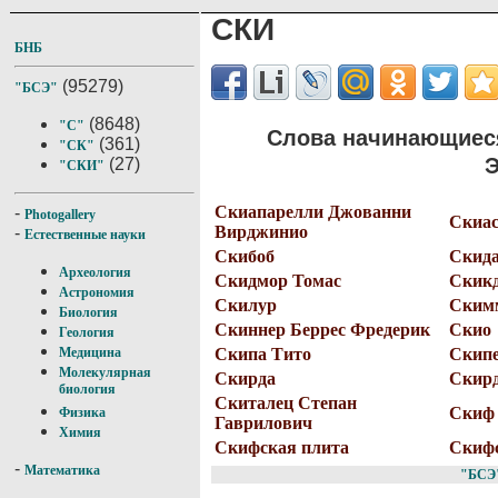
СКИ
БНБ
(95279)
"БСЭ"
(8648)
"С"
Слова начинающиеся
(361)
"СК"
Э
(27)
"СКИ"
Скиапарелли Джованни
-
Photogallery
Скиа
Вирджинио
-
Естественные науки
Скибоб
Скида
Археология
Скидмор Томас
Скик
Астрономия
Скилур
Ским
Биология
Скиннер Беррес Фредерик
Скио
Геология
Скипа Тито
Скип
Медицина
Молекулярная
Скирда
Скирд
биология
Скиталец Степан
Скиф
Физика
Гаврилович
Химия
Скифская плита
Скиф
-
Математика
"БСЭ