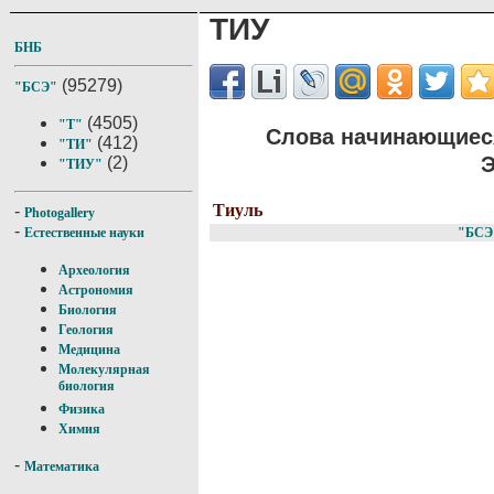
ТИУ
БНБ
(95279)
"БСЭ"
(4505)
"Т"
Слова начинающиеся
(412)
"ТИ"
Э
(2)
"ТИУ"
Тиуль
-
Photogallery
-
"БСЭ
Естественные науки
Археология
Астрономия
Биология
Геология
Медицина
Молекулярная
биология
Физика
Химия
-
Математика