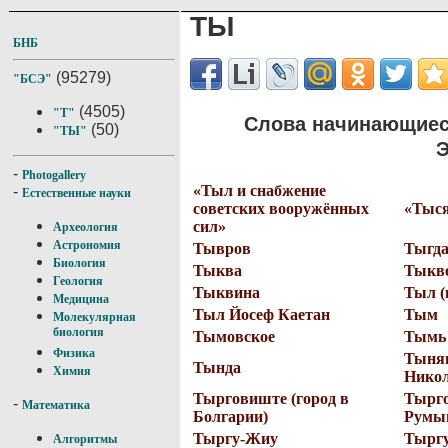
ТЫ
БНБ
(95279)
"БСЭ"
(4505)
"Т"
Слова начинающиес
(50)
"ТЫ"
Э
-
Photogallery
«Тыл и снабжение
-
Естественные науки
советских вооружённых
«Тыся
сил»
Археология
Астрономия
Тывров
Тыгд
Биология
Тыква
Тыкв
Геология
Тыквина
Тыл (
Медицина
Тыл Йосеф Каетан
Тым
Молекулярная
биология
Тымовское
Тымь
Физика
Тыня
Тында
Химия
Нико
Тырговиште (город в
Тырго
-
Математика
Болгарии)
Румы
Тыргу-Жиу
Тырг
Алгоритмы