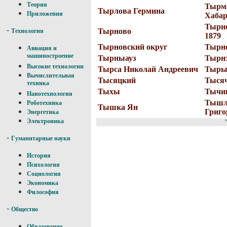
Теория
Тырма
Тырлова Гермина
Приложения
Хабар
Тырно
-
Тырново
Технология
1879
Тырновский округ
Тырно
Авиация и
машиностроение
Тырныауз
Тырн
Высокие технологии
Тырса Николай Андреевич
Тыр
Вычислительная
Тысяцкий
Тысяч
техника
Тыхы
Тычин
Нанотехнология
Тышл
Роботехника
Тышка Ян
Григо
Энергетика
Электроника
-
Гуманитарные науки
История
Психология
Социология
Экономика
Философия
-
Общество
Образование