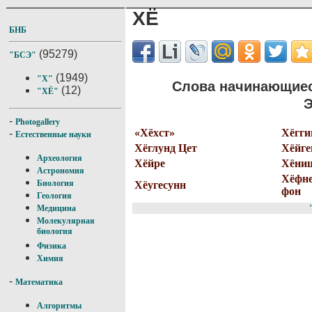
ХЁ
БНБ
(95279)
"БСЭ"
(1949)
"Х"
Слова начинающиес
(12)
"ХЁ"
Э
-
Photogallery
«Хёхст»
Хёгги
-
Естественные науки
Хёглунд Цет
Хёйге
Археология
Хёйре
Хёни
Астрономия
Хёфне
Биология
Хёугесунн
фон
Геология
Медицина
Молекулярная
биология
Физика
Химия
-
Математика
Алгоритмы