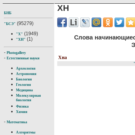
ХН
БНБ
(95279)
"БСЭ"
(1949)
"Х"
Слова начинающиес
(1)
"ХН"
Э
-
Photogallery
Хна
-
Естественные науки
Археология
Астрономия
Биология
Геология
Медицина
Молекулярная
биология
Физика
Химия
-
Математика
Алгоритмы