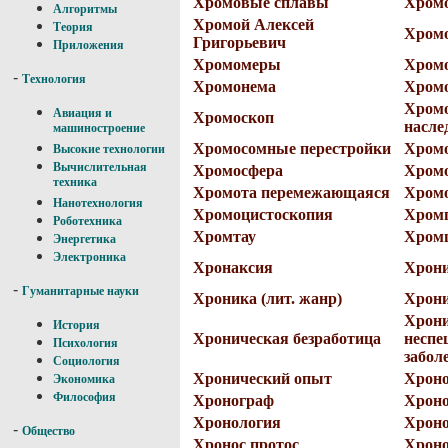
Хромовые сплавы
Хром
Алгоритмы
Хромой Алексей
Теория
Хром
Григорьевич
Приложения
Хромомеры
Хром
-
Технология
Хромонема
Хром
Хромо
Авиация и
Хромоскоп
насле
машиностроение
Хромосомные перестройки
Хром
Высокие технологии
Вычислительная
Хромосфера
Хром
техника
Хромота перемежающаяся
Хром
Нанотехнология
Хромоцистоскопия
Хром
Роботехника
Хромтау
Хром
Энергетика
Электроника
Хронаксия
Хрони
-
Гуманитарные науки
Хроника (лит. жанр)
Хрони
Хрони
История
Хроническая безработица
неспе
Психология
забол
Социология
Хронический опыт
Хроно.
Экономика
Философия
Хронограф
Хрон
Хронология
Хрон
-
Общество
Хронос протос
Хроно