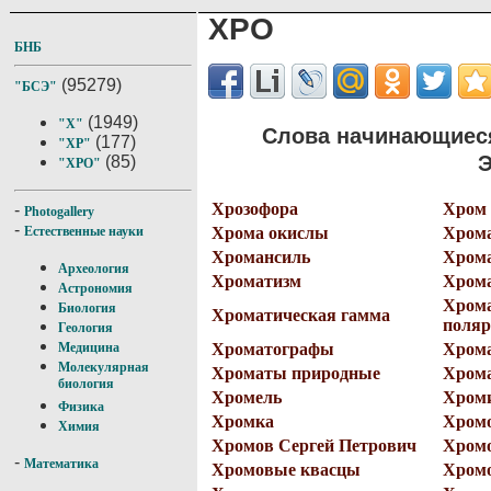
ХРО
БНБ
(95279)
"БСЭ"
(1949)
"Х"
Слова начинающиеся
(177)
"ХР"
Э
(85)
"ХРО"
Хрозофора
Хром
-
Photogallery
-
Хрома окислы
Хром
Естественные науки
Хромансиль
Хрома
Археология
Хроматизм
Хром
Астрономия
Хрома
Биология
Хроматическая гамма
поляр
Геология
Хроматографы
Хром
Медицина
Молекулярная
Хроматы природные
Хрома
биология
Хромель
Хром
Физика
Хромка
Хромо
Химия
Хромов Сергей Петрович
Хромо
-
Математика
Хромовые квасцы
Хром