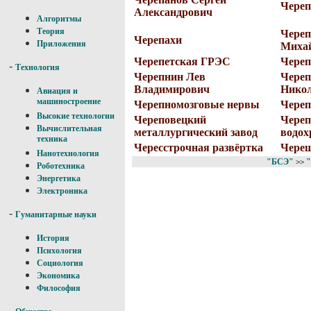
Череп
Александрович
Алгоритмы
Теория
Чере
Черепахи
Приложения
Миха
Черепетская ГРЭС
Череп
-
Технология
Черепнин Лев
Череп
Владимирович
Нико
Авиация и
машиностроение
Черепномозговые нервы
Чере
Высокие технологии
Череповецкий
Череп
Вычислительная
металлургический завод
водо
техника
Чересстрочная развёртка
Чере
Нанотехнология
"БСЭ"
>>
Роботехника
Энергетика
Электроника
-
Гуманитарные науки
История
Психология
Социология
Экономика
Философия
-