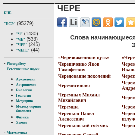
ЧЕРЕ
БНБ
(95279)
"БСЭ"
(1430)
"Ч"
Слова начинающиеся
(533)
"ЧЕ"
Э
(245)
"ЧЕР"
(44)
"ЧЕРЕ"
«Черезкаменный путь»
«Чер
-
Черевиченко Яков
Чере
Photogallery
-
Тимофеевич
Иван
Естественные науки
Чередование поколений
Через
Археология
Черем
Астрономия
Черемисиново
Андре
Биология
Черемных Михаил
Геология
Чере
Михайлович
Медицина
Черемша
Чере
Молекулярная
биология
Черенков Павел
Черен
Физика
Алексеевич
излуч
Химия
Черенковский счётчик
Черен
-
Математика
Черепанов Сергей