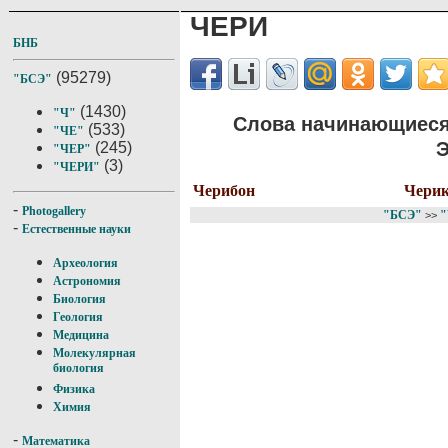
ЧЕРИ
БНБ
(95279)
"БСЭ"
(1430)
"Ч"
Слова начинающиеся
(533)
"ЧЕ"
Э
(245)
"ЧЕР"
(3)
"ЧЕРИ"
Черибон
Чери
-
Photogallery
"БСЭ"
"
>>
-
Естественные науки
Археология
Астрономия
Биология
Геология
Медицина
Молекулярная
биология
Физика
Химия
-
Математика