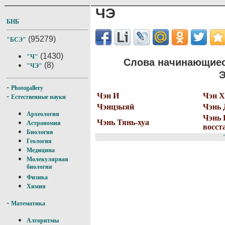
ЧЭ
БНБ
(95279)
"БСЭ"
(1430)
"Ч"
Слова начинающиес
(8)
"ЧЭ"
Э
-
Photogallery
Чэн И
Чэн Х
-
Естественные науки
Чэнцзыяй
Чэнь 
Археология
Чэнь 
Чэнь Тянь-хуа
Астрономия
восст
Биология
Геология
Медицина
Молекулярная
биология
Физика
Химия
-
Математика
Алгоритмы